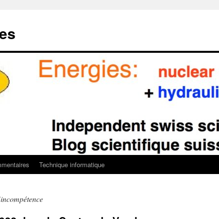
ies
mentaires
Technique informatique
’incompétence