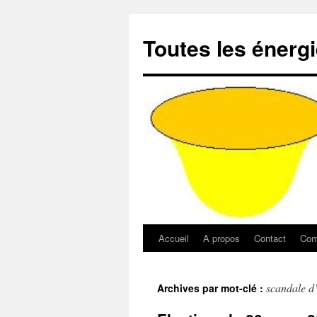
Aller
au
Toutes les énerg
contenu
Accueil
A propos
Contact
Com
scandale d
Archives par mot-clé :