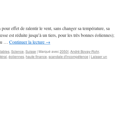
pour effet de ralentir le vent, sans changer sa température, sa
sse est réduite jusqu’à un tiers, pour les très bonnes éoliennes);
nnu …
Continuer la lecture
→
lables
,
Science
,
Suisse
|
Marqué avec
2050!
,
André Bovay-Rohr
,
déral
,
éoliennes
,
haute finance
,
scandale d'incompétence
|
Laisser un