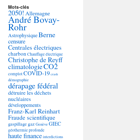
Mots-clés
2050!
Allemagne
André Bovay-
Rohr
Berne
Astrophysique
censure
Centrales électriques
charbon
Chauffage électrique
Christophe de Reyff
CO2
climatologie
COVID-19
complot
crash
démographie
dérapage fédéral
détruire les déchets
nucléaires
développements
Franz-Karl Reinhart
Fraude scientifique
GIEC
gaspillage
gaz
Genève
géothermie profonde
haute finance
interdictions