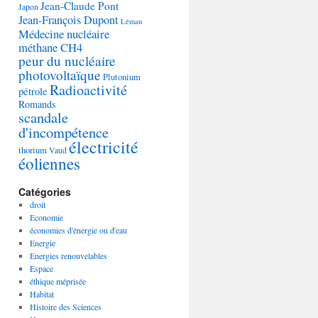
Jean-Claude Pont
Japon
Jean-François Dupont
Léman
Médecine nucléaire
méthane CH4
peur du nucléaire
photovoltaïque
Plutonium
Radioactivité
pétrole
Romands
scandale
d'incompétence
électricité
thorium
Vaud
éoliennes
Catégories
droit
Economie
économies d'énergie ou d'eau
Energie
Energies renouvelables
Espace
éthique méprisée
Habitat
Histoire des Sciences