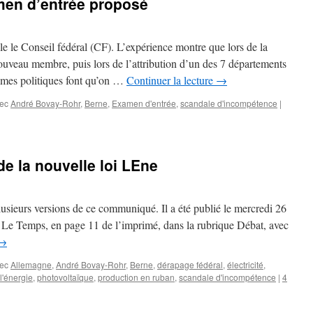
men d’entrée proposé
e le Conseil fédéral (CF). L’expérience montre que lors de la
uveau membre, puis lors de l’attribution d’un des 7 départements
smes politiques font qu’on …
Continuer la lecture
→
ec
André Bovay-Rohr
,
Berne
,
Examen d'entrée
,
scandale d'incompétence
|
 la nouvelle loi LEne
usieurs versions de ce communiqué. Il a été publié le mercredi 26
 Le Temps, en page 11 de l’imprimé, dans la rubrique Débat, avec
→
ec
Allemagne
,
André Bovay-Rohr
,
Berne
,
dérapage fédéral
,
électricité
,
l'énergie
,
photovoltaïque
,
production en ruban
,
scandale d'incompétence
|
4