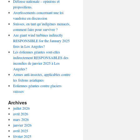
Défense nationale – opinions et
propositions.
Avertissements concernant une loi
vaudoise en discussion
Suisses, en tant qu’indigènes menacés,
comment faire pour survivre ?
Are giant wind turbines indirectly
RESPONSIBLE for the January 2025
fires in Los Angeles?
Les éoliennes géantes sont-elles
indirectement RESPONSABLES des
incendies de janvier 2025 à Los
Angeles?
Armes anti-insectes, applicables contre
les frelons asiatiques
Eoliennes géantes contre glaciers
suisses
Archives
juillet 2026
avril 2026
mars 2026
janvier 2026
avril 2025
février 2025