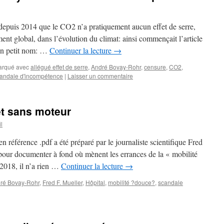
t depuis 2014 que le CO2 n’a pratiquement aucun effet de serre,
nt global, dans l’évolution du climat: ainsi commençait l’article
son petit nom: …
Continuer la lecture
→
rqué avec
allégué effet de serre
,
André Bovay-Rohr
,
censure
,
CO2
,
andale d'incompétence
|
Laisser un commentaire
et sans moteur
l
 en référence .pdf a été préparé par le journaliste scientifique Fred
 pour documenter à fond où mènent les errances de la « mobilité
2018, il n’a rien …
Continuer la lecture
→
ré Bovay-Rohr
,
Fred F. Mueller
,
Hôpital
,
mobilité ?douce?
,
scandale