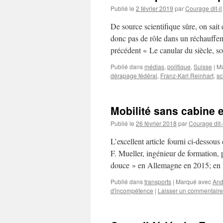
Publié le
2 février 2019
par
Courage dit-il
De source scientifique sûre, on sai
donc pas de rôle dans un réchauffeme
précédent « Le canular du siècle, 
Publié dans
médias
,
politique
,
Suisse
|
Ma
dérapage fédéral
,
Franz-Karl Reinhart
,
sc
Mobilité sans cabine 
Publié le
26 février 2018
par
Courage dit-i
L’excellent article fourni ci-dessous
F. Mueller, ingénieur de formation,
douce » en Allemagne en 2015; en 
Publié dans
transports
|
Marqué avec
And
d'incompétence
|
Laisser un commentaire