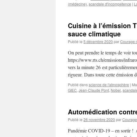
(médecine)
,
scandale d'incompétence
|
L
Cuisine à l’émission T
sauce climatique
Publié le
5 décembre 2020
par
Courage di
On peut prendre le temps de voir to
https://www.rts.ch/emissions/infra
vers la minute 26 est particulièremen
rigueur. Dans toute cette émission 
Publié dans
science de l'atmosphère
|
Ma
GIEC
,
Jean-Claude Pont
,
Nobel
,
scandal
Automédication contre
Publié le
26 novembre 2020
par
Courage d
Pandémie COVID-19 – en sortir ! 