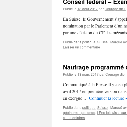
Conseil fédéral – Exa
Publié le
18 août 2017
par
Courage dit-il
En Suisse, le Gouvernement s’appell
nomination par le Parlement d’un no
par une décision du CF, les mécani
Publié dans
politique
,
Suisse
|
Marqué av
Laisser un commentaire
Naufrage programmé de
Publié le
13 mars 2017
par
Courage dit-il
Communiqué à la Presse Il y a eu pl
avril 2017 en première version dans
en exergue …
Continuer la lecture
Publié dans
politique
,
Suisse
|
Marqué av
géothermie profonde
,
LEne loi suisse sur 
commentaires