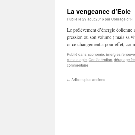
La vengeance d’Eole
Publié le
29 août 2016
par
Courage dit-il
Le prélèvement d’énergie éolienne a 
pression ou son volume ( mais sa vite
or ce changement a pour effet, co
Publié dans
Economie
,
Energies renouve
climatologie
,
Confédération
,
dérapage fé
commentaire
←
Articles plus anciens