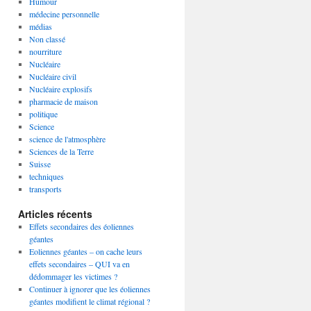
Humour
médecine personnelle
médias
Non classé
nourriture
Nucléaire
Nucléaire civil
Nucléaire explosifs
pharmacie de maison
politique
Science
science de l'atmosphère
Sciences de la Terre
Suisse
techniques
transports
Articles récents
Effets secondaires des éoliennes
géantes
Eoliennes géantes – on cache leurs
effets secondaires – QUI va en
dédommager les victimes ?
Continuer à ignorer que les éoliennes
géantes modifient le climat régional ?