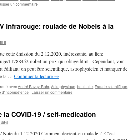
aisser un commentaire
V Infrarouge: roulade de Nobels à la
t-il
ute cette émission du 2.12.2020, intéressante, au lien:
rouge/11788452-nobel-un-prix-qui-oblige.html Cependant, voir
t édifiant: on peut être scientifique, astrophysicien et manquer de
de la …
Continuer la lecture
→
rqué avec
André Bovay-Rohr
,
Astrophysique
,
bouillotte
,
Fraude scientifique
,
e d'incompétence
|
Laisser un commentaire
 la COVID-19 / self-medication
it-il
// Note du 1.12.2020 Comment devient-on malade ? C’est