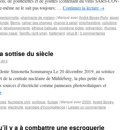
ols, de gouttelettes et de gouttes (contenant du virus SARS-COV-
le-même ne le sait pas toujours; …
Continuer la lecture
→
personnelle
,
pharmacie de maison
|
Marqué avec
André Bovay-Rohr
,
appel
loride
,
Berne
,
cahier des charges
,
chance à saisir
,
chlorhexidine
,
collutoire
,
al
,
développements
,
éthique bafouée
,
povidone iodée
,
prévention
,
rhumes
,
spray nasal
,
Tamiflu (anti-viral)
,
traitement
,
virus B
|
3 commentaires
a sottise du siècle
it-il
nte Simonetta Sommaruga Le 20 décembre 2019, au solstice
rêt de la centrale nucléaire de Mühleberg, la plus petite des
les sources d’électricité comme panneaux photovoltaïques et
→
bles
,
Nucléaire civil
,
politique
,
Suisse
|
Marqué avec
2050!
,
André Bovay-
éral
,
électricité
,
scandale d'incompétence
|
Laisser un commentaire
u’il y a à combattre une escroquerie