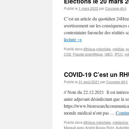
Elections le 20 mars 
Publié le
1 mars 2022
par
Courage dit-il
C’est un article du quotidien 24Heur
avertissement sur les conséquences d
contestataire farouche des réalités 
lecture
→
Publié dans
éthique méprisée
,
médias
,
po
CO2
,
Fraude scientifique
,
GIEC
,
IPCC
,
mé
COVID-19 C’est un RH
Publié le
31 août 2021
par
Courage dit-il
// Note du 22.12.2021 Il est intéress
autre adjuvant désinfectant que la 
https://www.bioresearchcommunicat
monde médical n’ont pas …
Continu
Publié dans
éthique méprisée
,
médecine 
Marqué avec
André Bovay-Rohr
,
Autorité