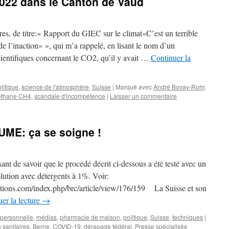
2022 dans le Canton de Vaud
es, de titre:« Rapport du GIEC sur le climat«C’est un terrible
e l’inaction» », qui m’a rappelé, en lisant le nom d’un
scientifiques concernant le CO2, qu’il y avait …
Continuer la
litique
,
science de l'atmosphère
,
Suisse
|
Marqué avec
André Bovay-Rohr
,
thane CH4
,
scandale d'incompétence
|
Laisser un commentaire
UME: ça se soigne !
ant de savoir que le procédé décrit ci-dessous a été testé avec un
solution avec détergents à 1%. Voir:
ions.com/index.php/brc/article/view/176/159 La Suisse et son
er la lecture
→
personnelle
,
médias
,
pharmacie de maison
,
politique
,
Suisse
,
techniques
|
s sanitaires
,
Berne
,
COVID-19
,
dérapage fédéral
,
Presse spécialisée