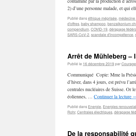
contaminé par la production d’aéros
2) d’une personne malade, et qui el
Publié dans
éthique méprisée
,
médecine 
d'offres
,
baby shampoo
,
benzalkonium ch
compendium
,
COVID-19
,
dérapage fédér
SARS-CoV-2
,
scandale d'incompétence
,
Arrêt de Mühleberg – l
Publié le
16 décembre 2019
par
Courage d
Communiqué Copie: Mme la Préside
d’hiver, dans 4 jours, est prévu l’ar
centrales nucléaires de Suisse. Or 
éoliennes, …
Continuer la lecture
Publié dans
Energie
,
Energies renouvela
Rohr
,
Centrales électriques
,
dérapage féd
De la responsabilité q