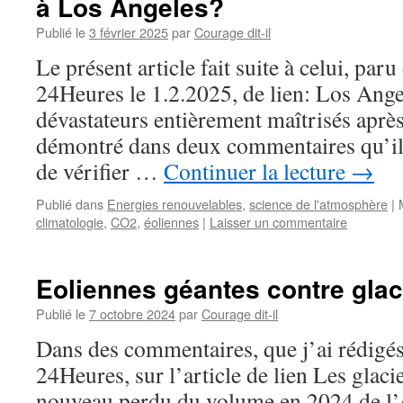
à Los Angeles?
Publié le
3 février 2025
par
Courage dit-il
Le présent article fait suite à celui, par
24Heures le 1.2.2025, de lien: Los Ange
dévastateurs entièrement maîtrisés ap
démontré dans deux commentaires qu’il v
de vérifier …
Continuer la lecture
→
Publié dans
Energies renouvelables
,
science de l'atmosphère
|
climatologie
,
CO2
,
éoliennes
|
Laisser un commentaire
Eoliennes géantes contre glac
Publié le
7 octobre 2024
par
Courage dit-il
Dans des commentaires, que j’ai rédigés
24Heures, sur l’article de lien Les glacie
nouveau perdu du volume en 2024 de l’A