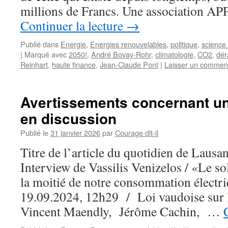
millions de Francs. Une association AP
Continuer la lecture
→
Publié dans
Energie
,
Energies renouvelables
,
politique
,
science
|
Marqué avec
2050!
,
André Bovay-Rohr
,
climatologie
,
CO2
,
dér
Reinhart
,
haute finance
,
Jean-Claude Pont
|
Laisser un commen
Avertissements concernant un
en discussion
Publié le
31 janvier 2026
par
Courage dit-il
Titre de l’article du quotidien de Lausa
Interview de Vassilis Venizelos / «Le so
la moitié de notre consommation électri
19.09.2024, 12h29 / Loi vaudoise sur l
Vincent Maendly, Jérôme Cachin, …