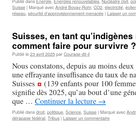
Publié dans
Energie
,
Energies renouvelables
,
Nucléaire civil
,
pol
Suisse
|
Marqué avec
André Bovay-Rohr
,
CO2
,
électricité
,
éolie
réseau
,
sécurité d'approvisionnement menacée
|
Laisser un co
Suisses, en tant qu’indigène
comment faire pour survivre ?
Publié le
23 avril 2025
par
Courage dit-il
Nous constatons, depuis au moins deux g
une effrayante insuffisance du taux de n
Suisses
(139 enfants pour 100 femmes
signifie dès 2025, qu’au bout d’une génér
que …
Continuer la lecture
→
Publié dans
droit
,
politique
,
Science
,
Suisse
|
Marqué avec
Andr
dérapage fédéral
,
Tribus
|
Laisser un commentaire