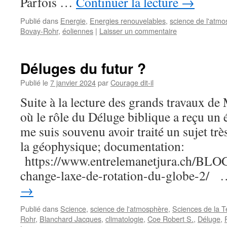
Parfois …
Continuer la lecture
→
Publié dans
Energie
,
Energies renouvelables
,
science de l'atm
Bovay-Rohr
,
éoliennes
|
Laisser un commentaire
Déluges du futur ?
Publié le
7 janvier 2024
par
Courage dit-il
Suite à la lecture des grands travaux de
où le rôle du Déluge biblique a reçu un 
me suis souvenu avoir traité un sujet trè
la géophysique; documentation:
https://www.entrelemanetjura.ch/BL
change-laxe-de-rotation-du-globe-2/
→
Publié dans
Science
,
science de l'atmosphère
,
Sciences de la T
Rohr
,
Blanchard Jacques
,
climatologie
,
Coe Robert S.
,
Déluge
,