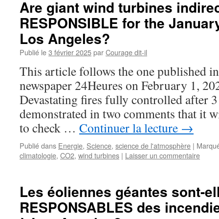
Are giant wind turbines indirec
RESPONSIBLE for the January 
Los Angeles?
Publié le
3 février 2025
par
Courage dit-il
This article follows the one published in
newspaper 24Heures on February 1, 202
Devastating fires fully controlled after 
demonstrated in two comments that it wi
to check …
Continuer la lecture
→
Publié dans
Energie
,
Science
,
science de l'atmosphère
|
Marqué
climatologie
,
CO2
,
wind turbines
|
Laisser un commentaire
Les éoliennes géantes sont-el
RESPONSABLES des incendies