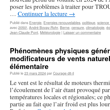
poser les problèmes à traiter pour TR
…
Continuer la lecture
→
Publié dans
Energie
,
Energies renouvelables
,
politique
,
science
avec
2050!
,
André Bovay-Rohr
,
Berne
,
censure
,
climatologie
,
éo
Jean-Claude Pont
,
Météorologie
|
Laisser un commentaire
Phénomènes physiques génér
modificateurs de vents naturel
élémentaire
Publié le
23 mars 2024
par
Courage dit-il
Le vent est le résultat de moteurs therm
l’écoulement de l’air étant provoqué par
températures locales et régionales; ce 
partie au fait que l’air froid est plus lou