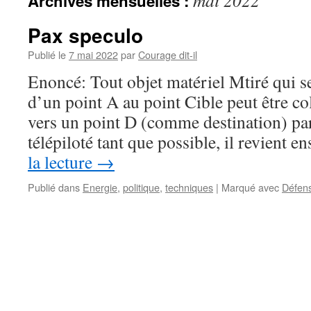
mai 2022
Archives mensuelles :
Pax speculo
Publié le
7 mai 2022
par
Courage dit-il
Enoncé: Tout objet matériel Mtiré qui se
d’un point A au point Cible peut être coll
vers un point D (comme destination) pa
télépiloté tant que possible, il revient 
la lecture
→
Publié dans
Energie
,
politique
,
techniques
|
Marqué avec
Défen