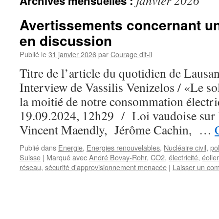
janvier 2026
Archives mensuelles :
Avertissements concernant un
en discussion
Publié le
31 janvier 2026
par
Courage dit-il
Titre de l’article du quotidien de Lausa
Interview de Vassilis Venizelos / «Le so
la moitié de notre consommation électri
19.09.2024, 12h29 / Loi vaudoise sur l
Vincent Maendly, Jérôme Cachin, …
Publié dans
Energie
,
Energies renouvelables
,
Nucléaire civil
,
pol
Suisse
|
Marqué avec
André Bovay-Rohr
,
CO2
,
électricité
,
éolie
réseau
,
sécurité d'approvisionnement menacée
|
Laisser un co