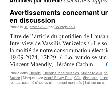
sécurité d’appr
Archives par mot-clé :
Avertissements concernant un
en discussion
Publié le
31 janvier 2026
par
Courage dit-il
Titre de l’article du quotidien de Lausa
Interview de Vassilis Venizelos / «Le so
la moitié de notre consommation électri
19.09.2024, 12h29 / Loi vaudoise sur l
Vincent Maendly, Jérôme Cachin, …
Publié dans
Energie
,
Energies renouvelables
,
Nucléaire civil
,
pol
Suisse
|
Marqué avec
André Bovay-Rohr
,
CO2
,
électricité
,
éolie
réseau
,
sécurité d'approvisionnement menacée
|
Laisser un co