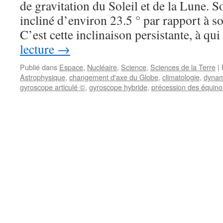
de gravitation du Soleil et de la Lune. S
incliné d’environ 23.5 ° par rapport à so
C’est cette inclinaison persistante, à q
lecture
→
Publié dans
Espace
,
Nucléaire
,
Science
,
Sciences de la Terre
|
Astrophysique
,
changement d'axe du Globe
,
climatologie
,
dynam
gyroscope articulé ©
,
gyroscope hybride
,
précession des équin