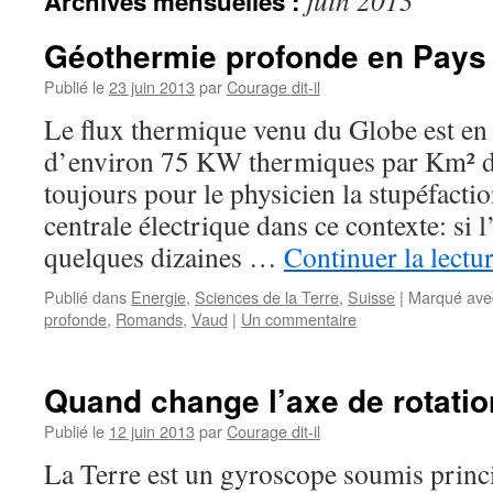
juin 2013
Archives mensuelles :
Géothermie profonde en Pays
Publié le
23 juin 2013
par
Courage dit-il
Le flux thermique venu du Globe est e
d’environ 75 KW thermiques par Km² de 
toujours pour le physicien la stupéfactio
centrale électrique dans ce contexte: si l
quelques dizaines …
Continuer la lectu
Publié dans
Energie
,
Sciences de la Terre
,
Suisse
|
Marqué ave
profonde
,
Romands
,
Vaud
|
Un commentaire
Quand change l’axe de rotati
Publié le
12 juin 2013
par
Courage dit-il
La Terre est un gyroscope soumis prin