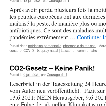
Publié le
18 juin 2021
par
Courage dit-il
Après avoir perdu plusieurs fois la moit
les peuples européens ont aux dernières
maîtrisé la peste, de manière plus ou mo
antibiotiques. Ce sont des maladies mul
pandémies extrêmement …
Continuer l
Publié dans
médecine personnelle
,
pharmacie de maison
|
Marq
censure
,
COVID-19
,
spray nasal
|
Laisser un commentaire
CO2-Gesetz – Keine Panik!
Publié le
9 juin 2021
par
Courage dit-il
Leserbrief in der Tageszeitung 24 Heur
vom Autor neu veröffentlicht. Fazit z
13.6.2021: NEIN Herausgeber, 9.6.2021
eine Folge der aktuellen Klimakatastro