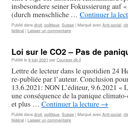
insbesondere seiner Fokussierung auf 
(durch menschliche …
Continuer la lec
Publié dans
droit
,
politique
,
Suisse
|
Marqué avec
Anti-social
,
cl
fédéral
|
Laisser un commentaire
Loi sur le CO2 – Pas de paniq
Publié le
9 juin 2021
par
Courage dit-il
Lettre de lecteur dans le quotidien 24 H
re-publiée par l’auteur. Conclusion pour
13.6.2021: NON L’éditeur, 9.6.2021 « La
une conséquence de la panique climato-c
et plus …
Continuer la lecture
→
Publié dans
droit
,
politique
,
Suisse
|
Marqué avec
Anti-social
,
cl
fédéral
|
Laisser un commentaire