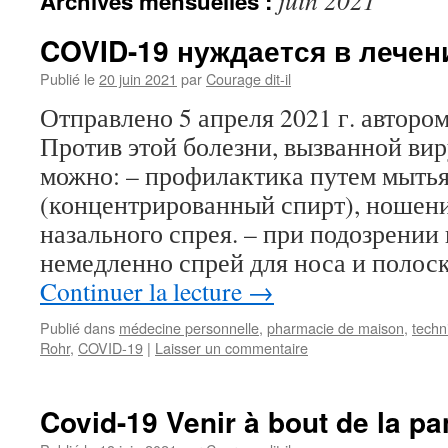
juin 2021
Archives mensuelles :
COVID-19 нуждается в лечен
Publié le
20 juin 2021
par
Courage dit-il
Отправлено 5 апреля 2021 г. автором 
Против этой болезни, вызванной ви
можно: – профилактика путем мытья
(концентрированный спирт), ношени
назального спрея. – при подозрении
немедленно спрей для носа и полос
Continuer la lecture
→
Publié dans
médecine personnelle
,
pharmacie de maison
,
techn
Rohr
,
COVID-19
|
Laisser un commentaire
Covid-19 Venir à bout de la p