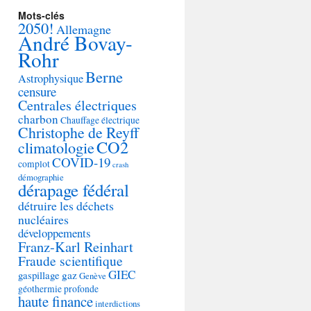
Mots-clés
2050!
Allemagne
André Bovay-
Rohr
Berne
Astrophysique
censure
Centrales électriques
charbon
Chauffage électrique
Christophe de Reyff
CO2
climatologie
COVID-19
complot
crash
démographie
dérapage fédéral
détruire les déchets
nucléaires
développements
Franz-Karl Reinhart
Fraude scientifique
GIEC
gaspillage
gaz
Genève
géothermie profonde
haute finance
interdictions