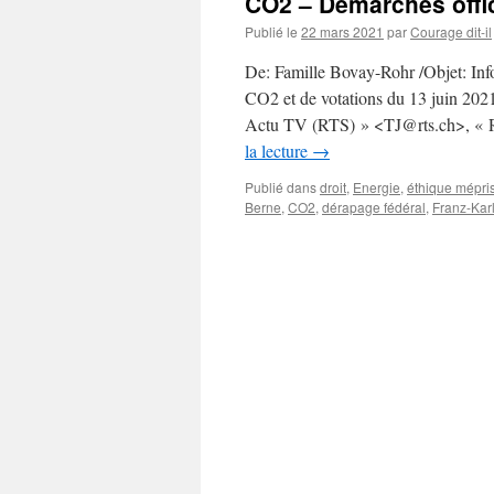
CO2 – Démarches offi
Publié le
22 mars 2021
par
Courage dit-il
De: Famille Bovay-Rohr /Objet: Info
CO2 et de votations du 13 juin 20
Actu TV (RTS) » <TJ@rts.ch>, «
la lecture
→
Publié dans
droit
,
Energie
,
éthique mépri
Berne
,
CO2
,
dérapage fédéral
,
Franz-Kar