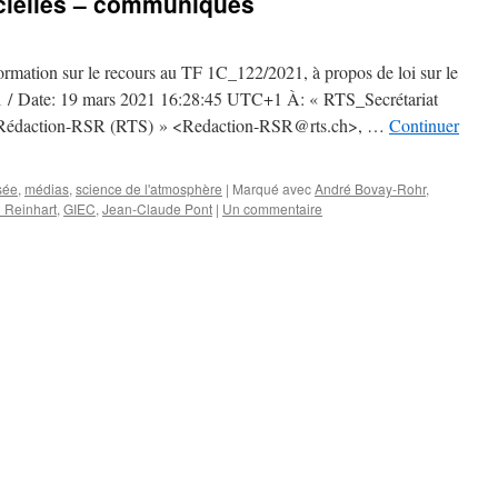
cielles – communiqués
rmation sur le recours au TF 1C_122/2021, à propos de loi sur le
21 / Date: 19 mars 2021 16:28:45 UTC+1 À: « RTS_Secrétariat
 Rédaction-RSR (RTS) » <Redaction-RSR@rts.ch>, …
Continuer
sée
,
médias
,
science de l'atmosphère
|
Marqué avec
André Bovay-Rohr
,
l Reinhart
,
GIEC
,
Jean-Claude Pont
|
Un commentaire