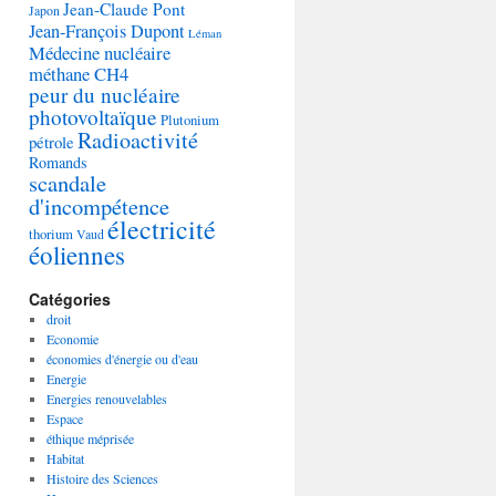
Jean-Claude Pont
Japon
Jean-François Dupont
Léman
Médecine nucléaire
méthane CH4
peur du nucléaire
photovoltaïque
Plutonium
Radioactivité
pétrole
Romands
scandale
d'incompétence
électricité
thorium
Vaud
éoliennes
Catégories
droit
Economie
économies d'énergie ou d'eau
Energie
Energies renouvelables
Espace
éthique méprisée
Habitat
Histoire des Sciences