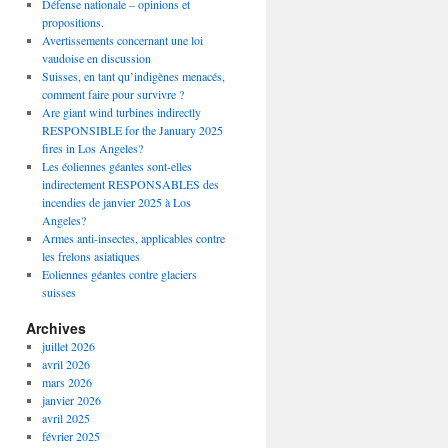
Défense nationale – opinions et
propositions.
Avertissements concernant une loi
vaudoise en discussion
Suisses, en tant qu’indigènes menacés,
comment faire pour survivre ?
Are giant wind turbines indirectly
RESPONSIBLE for the January 2025
fires in Los Angeles?
Les éoliennes géantes sont-elles
indirectement RESPONSABLES des
incendies de janvier 2025 à Los
Angeles?
Armes anti-insectes, applicables contre
les frelons asiatiques
Eoliennes géantes contre glaciers
suisses
Archives
juillet 2026
avril 2026
mars 2026
janvier 2026
avril 2025
février 2025