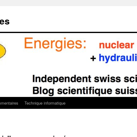
ies
mentaires
Technique informatique