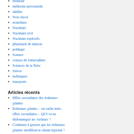
Humour
médecine personnelle
médias
Non classé
nourriture
Nucléaire
Nucléaire civil
Nucléaire explosifs
pharmacie de maison
politique
Science
science de l'atmosphère
Sciences de la Terre
Suisse
techniques
transports
Articles récents
Effets secondaires des éoliennes
géantes
Eoliennes géantes – on cache leurs
effets secondaires – QUI va en
dédommager les victimes ?
Continuer à ignorer que les éoliennes
géantes modifient le climat régional ?