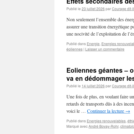
Effets secondaires de
Publié le
23 juillet 2026
par
Courage dit-il
Non seulement l’ensemble des énergi
assurer une transition énergétique 
une nocivité de l’exploitation de l’
Publié dans
Energie
,
Energies renouvela
éoliennes
|
Laisser un commentaire
Eoliennes géantes – o
va en dédommager les
Publié le
14 juillet 2026
par
Courage dit-il
Une fois de plus, en voulant faire u
retards de transports dûs à des ince
voici le …
Continuer la lecture
→
Publié dans
Energies renouvelables
,
éth
Marqué avec
André Bovay-Rohr
,
climatol