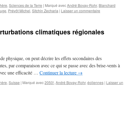
phère
,
Sciences de la Terre
|
Marqué avec
André Bovay-Rohr
,
Blanchard
luge
,
Prévôt Michel
,
Sitchin Zecharia
|
Laisser un commentaire
rturbations climatiques régionales
de physique, on peut décrire les effets secondaires des
es, par comparaison avec ce qui se passe avec des brise-vents à
 avec une efficacité …
Continuer la lecture
→
phère
,
Suisse
|
Marqué avec
2050!
,
André Bovay-Rohr
,
éoliennes
|
Laisser un