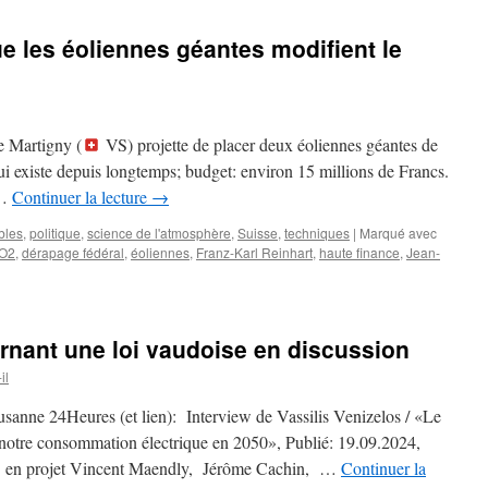
e les éoliennes géantes modifient le
e Martigny (
VS) projette de placer deux éoliennes géantes de
ui existe depuis longtemps; budget: environ 15 millions de Francs.
 …
Continuer la lecture
→
bles
,
politique
,
science de l'atmosphère
,
Suisse
,
techniques
|
Marqué avec
O2
,
dérapage fédéral
,
éoliennes
,
Franz-Karl Reinhart
,
haute finance
,
Jean-
nant une loi vaudoise en discussion
il
ausanne 24Heures (et lien): Interview de Vassilis Venizelos / «Le
de notre consommation électrique en 2050», Publié: 19.09.2024,
ie en projet Vincent Maendly, Jérôme Cachin, …
Continuer la