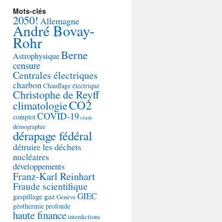
Mots-clés
2050!
Allemagne
André Bovay-
Rohr
Berne
Astrophysique
censure
Centrales électriques
charbon
Chauffage électrique
Christophe de Reyff
CO2
climatologie
COVID-19
complot
crash
démographie
dérapage fédéral
détruire les déchets
nucléaires
développements
Franz-Karl Reinhart
Fraude scientifique
GIEC
gaspillage
gaz
Genève
géothermie profonde
haute finance
interdictions