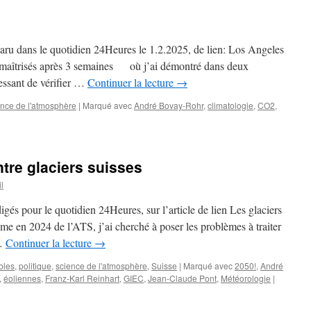
, paru dans le quotidien 24Heures le 1.2.2025, de lien: Los Angeles
t maîtrisés après 3 semaines où j’ai démontré dans deux
ressant de vérifier …
Continuer la lecture
→
ence de l'atmosphère
|
Marqué avec
André Bovay-Rohr
,
climatologie
,
CO2
,
tre glaciers suisses
l
gés pour le quotidien 24Heures, sur l’article de lien Les glaciers
me en 2024 de l’ATS, j’ai cherché à poser les problèmes à traiter
 …
Continuer la lecture
→
bles
,
politique
,
science de l'atmosphère
,
Suisse
|
Marqué avec
2050!
,
André
,
éoliennes
,
Franz-Karl Reinhart
,
GIEC
,
Jean-Claude Pont
,
Météorologie
|