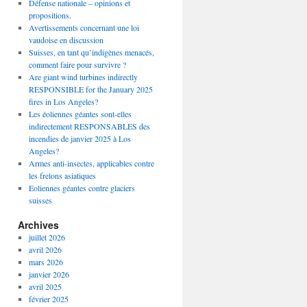
Défense nationale – opinions et
propositions.
Avertissements concernant une loi
vaudoise en discussion
Suisses, en tant qu’indigènes menacés,
comment faire pour survivre ?
Are giant wind turbines indirectly
RESPONSIBLE for the January 2025
fires in Los Angeles?
Les éoliennes géantes sont-elles
indirectement RESPONSABLES des
incendies de janvier 2025 à Los
Angeles?
Armes anti-insectes, applicables contre
les frelons asiatiques
Eoliennes géantes contre glaciers
suisses
Archives
juillet 2026
avril 2026
mars 2026
janvier 2026
avril 2025
février 2025