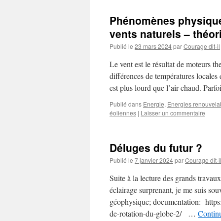
Phénomènes physiques
vents naturels – théor
Publié le
23 mars 2024
par
Courage dit-il
Le vent est le résultat de moteurs t
différences de températures locales e
est plus lourd que l’air chaud. Parf
Publié dans
Energie
,
Energies renouvela
éoliennes
|
Laisser un commentaire
Déluges du futur ?
Publié le
7 janvier 2024
par
Courage dit-i
Suite à la lecture des grands travau
éclairage surprenant, je me suis souv
géophysique; documentation: htt
de-rotation-du-globe-2/ …
Continu