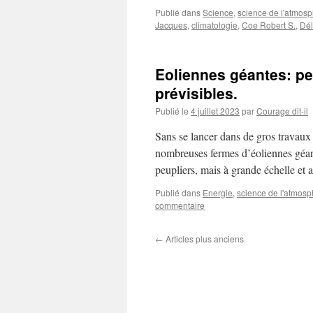
Publié dans
Science
,
science de l'atmos
Jacques
,
climatologie
,
Coe Robert S.
,
Dé
Eoliennes géantes: pe
prévisibles.
Publié le
4 juillet 2023
par
Courage dit-il
Sans se lancer dans de gros travaux 
nombreuses fermes d’éoliennes géant
peupliers, mais à grande échelle et
Publié dans
Energie
,
science de l'atmos
commentaire
←
Articles plus anciens