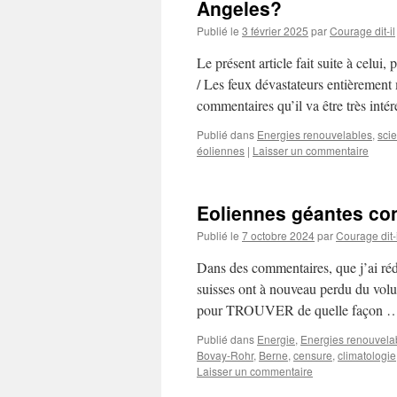
Angeles?
Publié le
3 février 2025
par
Courage dit-il
Le présent article fait suite à celui
/ Les feux dévastateurs entièremen
commentaires qu’il va être très inté
Publié dans
Energies renouvelables
,
sci
éoliennes
|
Laisser un commentaire
Eoliennes géantes con
Publié le
7 octobre 2024
par
Courage dit-i
Dans des commentaires, que j’ai rédi
suisses ont à nouveau perdu du volu
pour TROUVER de quelle façon
Publié dans
Energie
,
Energies renouvela
Bovay-Rohr
,
Berne
,
censure
,
climatologie
Laisser un commentaire