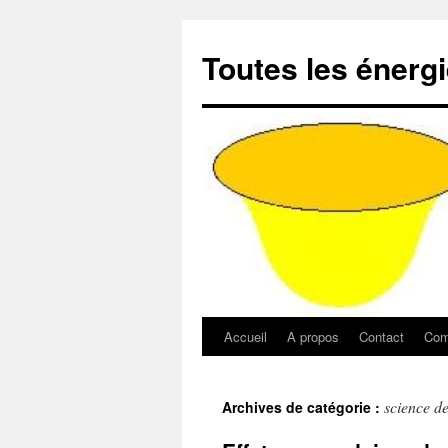
Aller
au
Toutes les énerg
contenu
Accueil
A propos
Contact
Com
science d
Archives de catégorie :