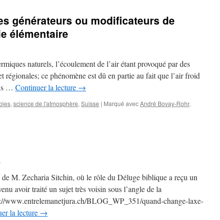
 générateurs ou modificateurs de
ie élémentaire
hermiques naturels, l’écoulement de l’air étant provoqué par des
t régionales; ce phénomène est dû en partie au fait que l’air froid
ois …
Continuer la lecture
→
bles
,
science de l'atmosphère
,
Suisse
|
Marqué avec
André Bovay-Rohr
,
l
x de M. Zecharia Sitchin, où le rôle du Déluge biblique a reçu un
enu avoir traité un sujet très voisin sous l’angle de la
ps://www.entrelemanetjura.ch/BLOG_WP_351/quand-change-laxe-
er la lecture
→