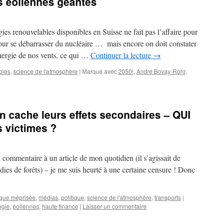
s éoliennes géantes
es renouvelables disponibles en Suisse ne fait pas l’affaire pour
pour se débarrasser du nucléaire … mais encore on doit constater
énergie de nos vents, ce qui …
Continuer la lecture
→
bles
,
science de l'atmosphère
|
Marqué avec
2050!
,
André Bovay-Rohr
,
n cache leurs effets secondaires – QUI
 victimes ?
n commentaire à un article de mon quotidien (il s’agissait de
ndies de forêts) – je me suis heurté à une certaine censure ! Donc
ique méprisée
,
médias
,
politique
,
science de l'atmosphère
,
transports
|
ogie
,
éoliennes
,
haute finance
|
Laisser un commentaire