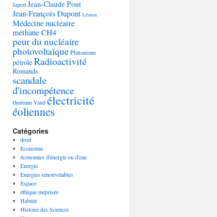
Jean-Claude Pont
Japon
Jean-François Dupont
Léman
Médecine nucléaire
méthane CH4
peur du nucléaire
photovoltaïque
Plutonium
Radioactivité
pétrole
Romands
scandale
d'incompétence
électricité
thorium
Vaud
éoliennes
Catégories
droit
Economie
économies d'énergie ou d'eau
Energie
Energies renouvelables
Espace
éthique méprisée
Habitat
Histoire des Sciences