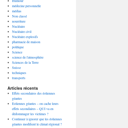
Humour
médecine personnelle
médias
Non classé
nourriture
Nucléaire
Nucléaire civil
Nucléaire explosifs
pharmacie de maison
politique
Science
science de l'atmosphère
Sciences de la Terre
Suisse
techniques
transports
Articles récents
Effets secondaires des éoliennes
géantes
Eoliennes géantes – on cache leurs
effets secondaires – QUI va en
dédommager les victimes ?
Continuer à ignorer que les éoliennes
géantes modifient le climat régional ?