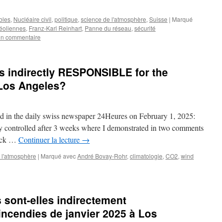
bles
,
Nucléaire civil
,
politique
,
science de l'atmosphère
,
Suisse
|
Marqué
éoliennes
,
Franz-Karl Reinhart
,
Panne du réseau
,
sécurité
un commentaire
es indirectly RESPONSIBLE for the
 Los Angeles?
hed in the daily swiss newspaper 24Heures on February 1, 2025:
ly controlled after 3 weeks where I demonstrated in two comments
check …
Continuer la lecture
→
 l'atmosphère
|
Marqué avec
André Bovay-Rohr
,
climatologie
,
CO2
,
wind
 sont-elles indirectement
cendies de janvier 2025 à Los