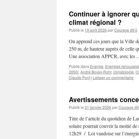
Continuer à ignorer qu
climat régional ?
Publié le
19 avril 2026
par
Courage dit-il
On apprend ces jours que la Ville d
250 m. de hauteur auprès de celle q
Une association APPCR, avec les
Publié dans
Energie
,
Energies renouvela
2050!
,
André Bovay-Rohr
,
climatologie
,
C
Claude Pont
|
Laisser un commentaire
Avertissements concer
Publié le
31 janvier 2026
par
Courage dit-
Titre de l’article du quotidien de L
solaire pourrait couvrir la moitié 
12h29 / Loi vaudoise sur l’énerg