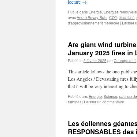
lecture
→
Publié dans
Energie
,
Energies renouvela
avec
André Bovay-Rohr
,
CO2
,
électricité
,
d'approvisionnement menacée
|
Laisser 
Are giant wind turbin
January 2025 fires in
Publié le
3 février 2025
par
Courage dit-il
This article follows the one publis
Los Angeles / Devastating fires ful
that it will be very interesting to 
Publié dans
Energie
,
Science
,
science de
turbines
|
Laisser un commentaire
Les éoliennes géantes
RESPONSABLES des in