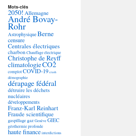
Mots-clés
2050!
Allemagne
André Bovay-
Rohr
Berne
Astrophysique
censure
Centrales électriques
charbon
Chauffage électrique
Christophe de Reyff
CO2
climatologie
COVID-19
complot
crash
démographie
dérapage fédéral
détruire les déchets
nucléaires
développements
Franz-Karl Reinhart
Fraude scientifique
GIEC
gaspillage
gaz
Genève
géothermie profonde
haute finance
interdictions