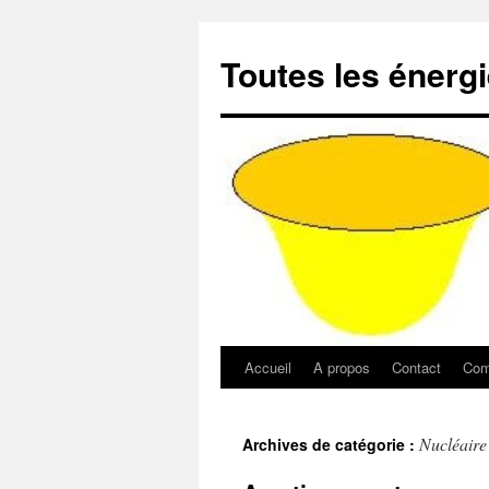
Aller
au
Toutes les énerg
contenu
Accueil
A propos
Contact
Com
Nucléaire 
Archives de catégorie :