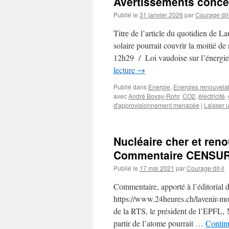
Avertissements concer
Publié le
31 janvier 2026
par
Courage dit-
Titre de l’article du quotidien de L
solaire pourrait couvrir la moitié 
12h29 / Loi vaudoise sur l’énerg
lecture
→
Publié dans
Energie
,
Energies renouvela
avec
André Bovay-Rohr
,
CO2
,
électricité
,
d'approvisionnement menacée
|
Laisser 
Nucléaire cher et ren
Commentaire CENSUR
Publié le
17 mai 2021
par
Courage dit-il
Commentaire, apporté à l’éditorial
https://www.24heures.ch/lavenir-m
de la RTS, le président de l’EPFL, M
partir de l’atome pourrait …
Continu