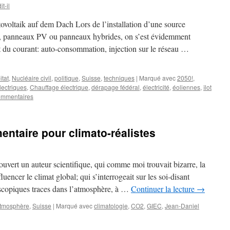
t-il
tovoltaik auf dem Dach Lors de l’installation d’une source
son, panneaux PV ou panneaux hybrides, on s’est évidemment
it du courant: auto-consommation, injection sur le réseau …
itat
,
Nucléaire civil
,
politique
,
Suisse
,
techniques
|
Marqué avec
2050!
,
lectriques
,
Chauffage électrique
,
dérapage fédéral
,
électricité
,
éoliennes
,
îlot
ommentaires
entaire pour climato-réalistes
couvert un auteur scientifique, qui comme moi trouvait bizarre, la
luencer le climat global; qui s’interrogeait sur les soi-disant
oscopiques traces dans l’atmosphère, à …
Continuer la lecture
→
atmosphère
,
Suisse
|
Marqué avec
climatologie
,
CO2
,
GIEC
,
Jean-Daniel