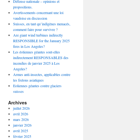
Défense nationale – opinions et
propositions.
Avertissements concernant une loi
vaudoise en discussion
Suisses, en tant qu’indigènes menacés,
comment faire pour survivre ?
Are giant wind turbines indirectly
RESPONSIBLE for the January 2025
fires in Los Angeles?
Les éoliennes géantes sont-elles
indirectement RESPONSABLES des
incendies de janvier 2025 à Los
Angeles?
Armes anti-insectes, applicables contre
les frelons asiatiques
Eoliennes géantes contre glaciers
suisses
Archives
juillet 2026
avril 2026
mars 2026
janvier 2026
avril 2025
février 2025