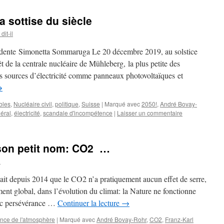
a sottise du siècle
it-il
nte Simonetta Sommaruga Le 20 décembre 2019, au solstice
rêt de la centrale nucléaire de Mühleberg, la plus petite des
les sources d’électricité comme panneaux photovoltaïques et
→
bles
,
Nucléaire civil
,
politique
,
Suisse
|
Marqué avec
2050!
,
André Bovay-
éral
,
électricité
,
scandale d'incompétence
|
Laisser un commentaire
 son petit nom: CO2 …
l
sait depuis 2014 que le CO2 n’a pratiquement aucun effet de serre,
ent global, dans l’évolution du climat: la Nature ne fonctionne
ec persévérance …
Continuer la lecture
→
ence de l'atmosphère
|
Marqué avec
André Bovay-Rohr
,
CO2
,
Franz-Karl