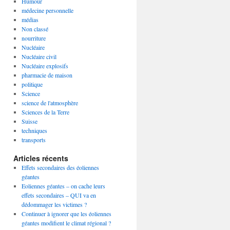
Humour
médecine personnelle
médias
Non classé
nourriture
Nucléaire
Nucléaire civil
Nucléaire explosifs
pharmacie de maison
politique
Science
science de l'atmosphère
Sciences de la Terre
Suisse
techniques
transports
Articles récents
Effets secondaires des éoliennes
géantes
Eoliennes géantes – on cache leurs
effets secondaires – QUI va en
dédommager les victimes ?
Continuer à ignorer que les éoliennes
géantes modifient le climat régional ?