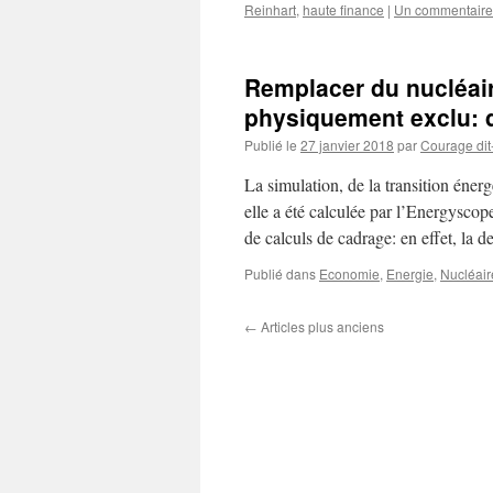
Reinhart
,
haute finance
|
Un commentaire
Remplacer du nucléair
physiquement exclu: d
Publié le
27 janvier 2018
par
Courage dit-
La simulation, de la transition énergé
elle a été calculée par l’Energyscop
de calculs de cadrage: en effet, la 
Publié dans
Economie
,
Energie
,
Nucléaire
←
Articles plus anciens