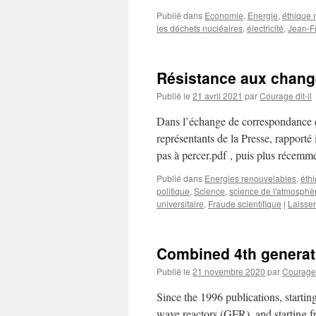
Publié dans
Economie
,
Energie
,
éthique 
les déchets nucléaires
,
électricité
,
Jean-F
Résistance aux chang
Publié le
21 avril 2021
par
Courage dit-il
Dans l’échange de correspondance de
représentants de la Presse, rapporté
pas à percer.pdf , puis plus récem
Publié dans
Energies renouvelables
,
éth
politique
,
Science
,
science de l'atmosphè
universitaire
,
Fraude scientifique
|
Laisse
Combined 4th generat
Publié le
21 novembre 2020
par
Courage d
Since the 1996 publications, starti
wave reactors (GFR), and starting f