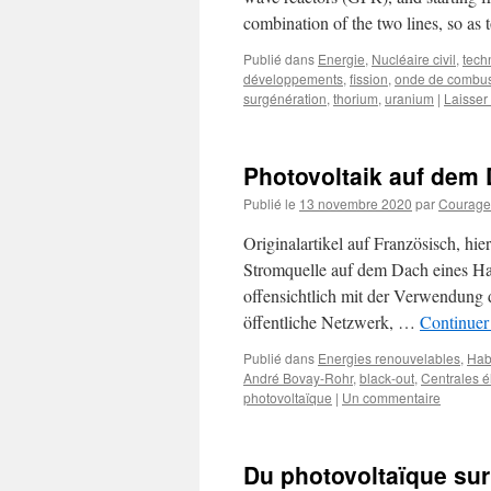
combination of the two lines, so a
Publié dans
Energie
,
Nucléaire civil
,
tech
développements
,
fission
,
onde de combus
surgénération
,
thorium
,
uranium
|
Laisser
Photovoltaik auf dem
Publié le
13 novembre 2020
par
Courage d
Originalartikel auf Französisch, hier
Stromquelle auf dem Dach eines H
offensichtlich mit der Verwendung 
öffentliche Netzwerk, …
Continuer 
Publié dans
Energies renouvelables
,
Hab
André Bovay-Rohr
,
black-out
,
Centrales é
photovoltaïque
|
Un commentaire
Du photovoltaïque sur 