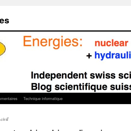
ies
mentaires
Technique informatique
civil