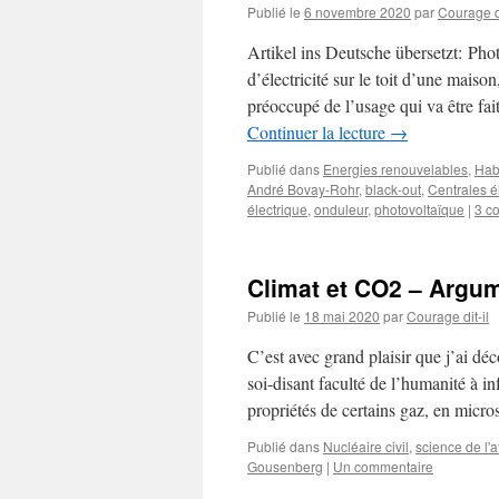
Publié le
6 novembre 2020
par
Courage di
Artikel ins Deutsche übersetzt: Pho
d’électricité sur le toit d’une mai
préoccupé de l’usage qui va être fa
Continuer la lecture
→
Publié dans
Energies renouvelables
,
Hab
André Bovay-Rohr
,
black-out
,
Centrales é
électrique
,
onduleur
,
photovoltaïque
|
3 c
Climat et CO2 – Argum
Publié le
18 mai 2020
par
Courage dit-il
C’est avec grand plaisir que j’ai dé
soi-disant faculté de l’humanité à inf
propriétés de certains gaz, en micr
Publié dans
Nucléaire civil
,
science de l'
Gousenberg
|
Un commentaire