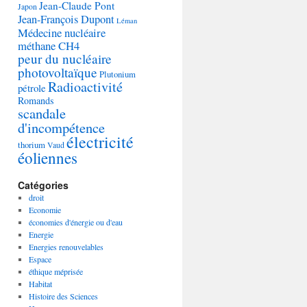
Jean-Claude Pont
Japon
Jean-François Dupont
Léman
Médecine nucléaire
méthane CH4
peur du nucléaire
photovoltaïque
Plutonium
Radioactivité
pétrole
Romands
scandale
d'incompétence
électricité
thorium
Vaud
éoliennes
Catégories
droit
Economie
économies d'énergie ou d'eau
Energie
Energies renouvelables
Espace
éthique méprisée
Habitat
Histoire des Sciences