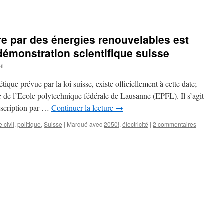
e par des énergies renouvelables est
émonstration scientifique suisse
il
tique prévue par la loi suisse, existe officiellement à cette date;
e de l’Ecole polytechnique fédérale de Lausanne (EPFL). Il s’agit
description par …
Continuer la lecture
→
 civil
,
politique
,
Suisse
|
Marqué avec
2050!
,
électricité
|
2 commentaires