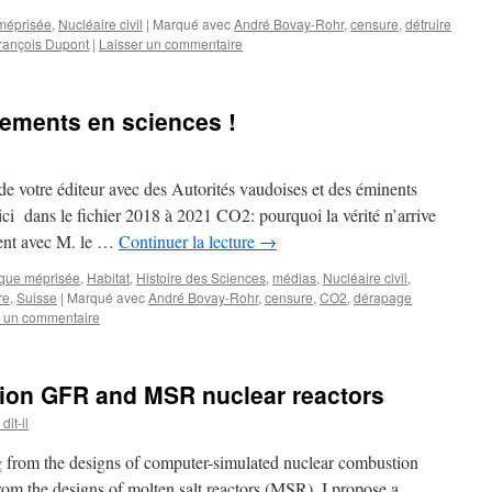
méprisée
,
Nucléaire civil
|
Marqué avec
André Bovay-Rohr
,
censure
,
détruire
rançois Dupont
|
Laisser un commentaire
ements en sciences !
 votre éditeur avec des Autorités vaudoises et des éminents
 ici dans le fichier 2018 à 2021 CO2: pourquoi la vérité n’arrive
ment avec M. le …
Continuer la lecture
→
ique méprisée
,
Habitat
,
Histoire des Sciences
,
médias
,
Nucléaire civil
,
re
,
Suisse
|
Marqué avec
André Bovay-Rohr
,
censure
,
CO2
,
dérapage
r un commentaire
ion GFR and MSR nuclear reactors
it-il
ng from the designs of computer-simulated nuclear combustion
rom the designs of molten salt reactors (MSR), I propose a