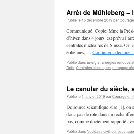
Arrêt de Mühleberg – l
Publié le
16 décembre 2019
par
Courage d
Communiqué Copie: Mme la Préside
d’hiver, dans 4 jours, est prévu l’ar
centrales nucléaires de Suisse. Or 
éoliennes, …
Continuer la lecture
Publié dans
Energie
,
Energies renouvela
Rohr
,
Centrales électriques
,
dérapage féd
Le canular du siècle,
Publié le
1 janvier 2019
par
Courage dit-i
De source scientifique sûre [1], on 
donc pas de rôle dans un réchauffem
pas, comme doctement rapporté av
Publié dans
Nucléaire civil
,
politique
,
sci