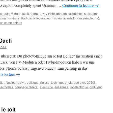
s to exploit completely spent Uranium …
Continuer la lecture
→
niques
|
Marqué avec
André Bovay-Rohr
,
détruire les déchets nucléaires
,
tion nucléaire
,
Radioactivité
,
réacteur nucléaire
,
sels fondus (réacteur à)
,
 un commentaire
 Dach
it-il
 übersetzt: Du photovoltaïque sur le toit Bei der Installation einer
auses, von PV-Modulen oder Hybridmodulen haben wir uns
des Stroms befasst: Eigenverbrauch, Einspeisung in das
la lecture
→
itat
,
Nucléaire civil
,
politique
,
Suisse
,
techniques
|
Marqué avec
2050!
,
lectriques
,
dérapage fédéral
,
électricité
,
éoliennes
,
îlot électrique
,
onduleur
,
le toit