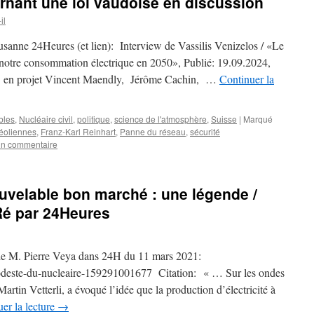
nant une loi vaudoise en discussion
il
ausanne 24Heures (et lien): Interview de Vassilis Venizelos / «Le
de notre consommation électrique en 2050», Publié: 19.09.2024,
ie en projet Vincent Maendly, Jérôme Cachin, …
Continuer la
bles
,
Nucléaire civil
,
politique
,
science de l'atmosphère
,
Suisse
|
Marqué
éoliennes
,
Franz-Karl Reinhart
,
Panne du réseau
,
sécurité
un commentaire
ouvelable bon marché : une légende /
é par 24Heures
 de M. Pierre Veya dans 24H du 11 mars 2021:
odeste-du-nucleaire-159291001677 Citation: « … Sur les ondes
artin Vetterli, a évoqué l’idée que la production d’électricité à
er la lecture
→