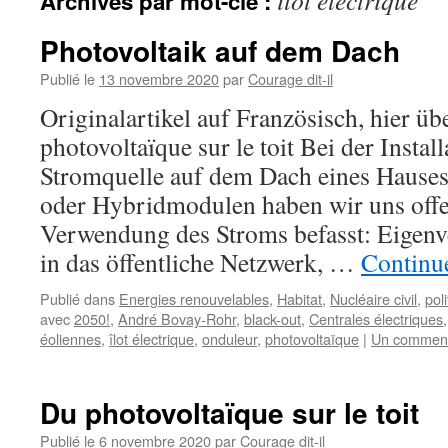
îlot électrique
Archives par mot-clé :
Photovoltaik auf dem Dach
Publié le
13 novembre 2020
par
Courage dit-il
Originalartikel auf Französisch, hier üb
photovoltaïque sur le toit Bei der Install
Stromquelle auf dem Dach eines Hause
oder Hybridmodulen haben wir uns offen
Verwendung des Stroms befasst: Eigenv
in das öffentliche Netzwerk, …
Continue
Publié dans
Energies renouvelables
,
Habitat
,
Nucléaire civil
,
pol
avec
2050!
,
André Bovay-Rohr
,
black-out
,
Centrales électriques
éoliennes
,
îlot électrique
,
onduleur
,
photovoltaïque
|
Un comment
Du photovoltaïque sur le toit
Publié le
6 novembre 2020
par
Courage dit-il