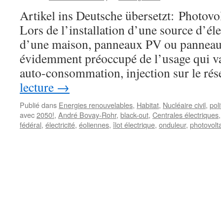
Artikel ins Deutsche übersetzt: Photov
Lors de l’installation d’une source d’élec
d’une maison, panneaux PV ou panneaux
évidemment préoccupé de l’usage qui va 
auto-consommation, injection sur le r
lecture
→
Publié dans
Energies renouvelables
,
Habitat
,
Nucléaire civil
,
pol
avec
2050!
,
André Bovay-Rohr
,
black-out
,
Centrales électriques
fédéral
,
électricité
,
éoliennes
,
îlot électrique
,
onduleur
,
photovolt