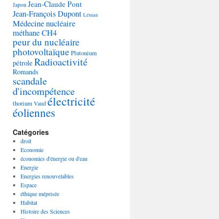
Jean-Claude Pont
Japon
Jean-François Dupont
Léman
Médecine nucléaire
méthane CH4
peur du nucléaire
photovoltaïque
Plutonium
Radioactivité
pétrole
Romands
scandale
d'incompétence
électricité
thorium
Vaud
éoliennes
Catégories
droit
Economie
économies d'énergie ou d'eau
Energie
Energies renouvelables
Espace
éthique méprisée
Habitat
Histoire des Sciences