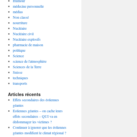
Humour
médecine personnelle
médias
Non classé
nourriture
Nucléaire
Nucléaire civil
Nucléaire explosifs
pharmacie de maison
politique
Science
science de l'atmosphère
Sciences de la Terre
Suisse
techniques
transports
Articles récents
Effets secondaires des éoliennes
géantes
Eoliennes géantes – on cache leurs
effets secondaires – QUI va en
dédommager les victimes ?
Continuer à ignorer que les éoliennes
géantes modifient le climat régional ?