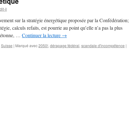
étique
it-il
vement sur la stratégie énergétique proposée par la Confédération;
tégie, calculs refaits, est pourrie au point qu’elle n’a pas la plus
m’étonne, …
Continuer la lecture
→
,
Suisse
|
Marqué avec
2050!
,
dérapage fédéral
,
scandale d'incompétence
|