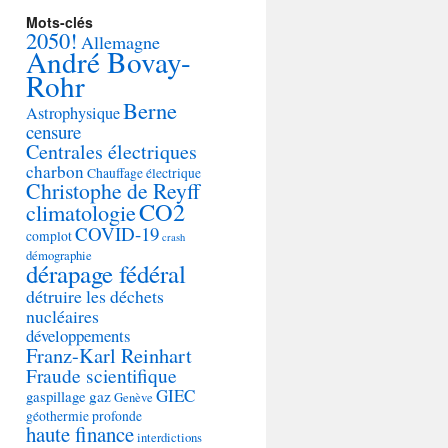
Mots-clés
2050!
Allemagne
André Bovay-
Rohr
Berne
Astrophysique
censure
Centrales électriques
charbon
Chauffage électrique
Christophe de Reyff
CO2
climatologie
COVID-19
complot
crash
démographie
dérapage fédéral
détruire les déchets
nucléaires
développements
Franz-Karl Reinhart
Fraude scientifique
GIEC
gaspillage
gaz
Genève
géothermie profonde
haute finance
interdictions