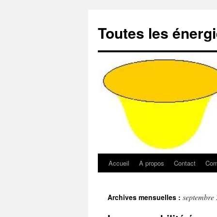
Aller
au
Toutes les énerg
contenu
Accueil
A propos
Contact
Com
septembre
Archives mensuelles :