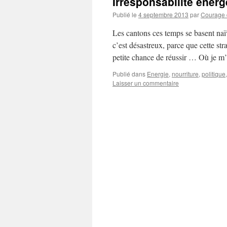
Irresponsabilité énerg
Publié le
4 septembre 2013
par
Courage d
Les cantons ces temps se basent naï
c’est désastreux, parce que cette stra
petite chance de réussir … Où je 
Publié dans
Energie
,
nourriture
,
politique
Laisser un commentaire