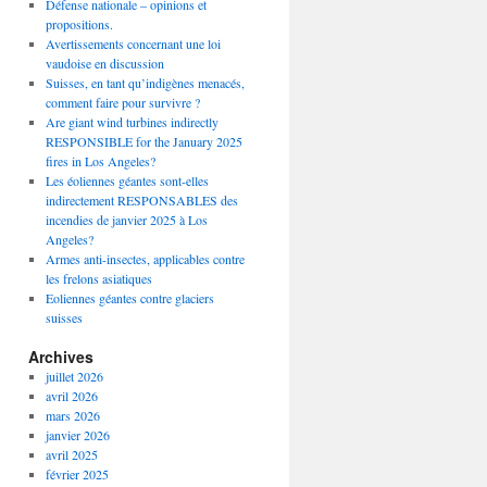
Défense nationale – opinions et
propositions.
Avertissements concernant une loi
vaudoise en discussion
Suisses, en tant qu’indigènes menacés,
comment faire pour survivre ?
Are giant wind turbines indirectly
RESPONSIBLE for the January 2025
fires in Los Angeles?
Les éoliennes géantes sont-elles
indirectement RESPONSABLES des
incendies de janvier 2025 à Los
Angeles?
Armes anti-insectes, applicables contre
les frelons asiatiques
Eoliennes géantes contre glaciers
suisses
Archives
juillet 2026
avril 2026
mars 2026
janvier 2026
avril 2025
février 2025