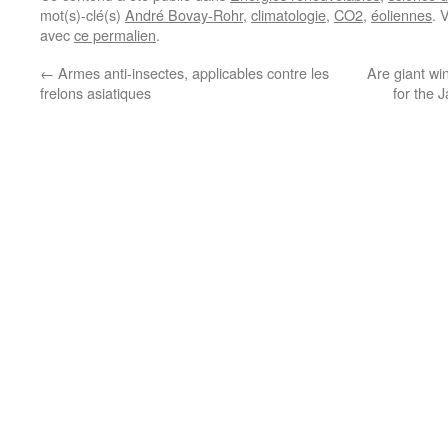
mot(s)-clé(s)
André Bovay-Rohr
,
climatologie
,
CO2
,
éoliennes
. 
avec
ce permalien
.
←
Armes anti-insectes, applicables contre les
Are giant w
frelons asiatiques
for the 