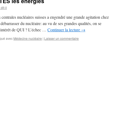
TES les énergies
it-il
es centrales nucléaires suisses a engendré une grande agitation chez
débarrasser du nucléaire: au vu de ses grandes qualités, on se
ntérêt de QUI ? L’échec …
Continuer la lecture
→
qué avec
Médecine nucléaire
|
Laisser un commentaire