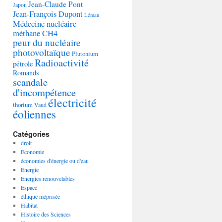
Jean-Claude Pont
Japon
Jean-François Dupont
Léman
Médecine nucléaire
méthane CH4
peur du nucléaire
photovoltaïque
Plutonium
Radioactivité
pétrole
Romands
scandale
d'incompétence
électricité
thorium
Vaud
éoliennes
Catégories
droit
Economie
économies d'énergie ou d'eau
Energie
Energies renouvelables
Espace
éthique méprisée
Habitat
Histoire des Sciences