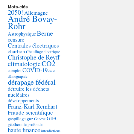
Mots-clés
2050!
Allemagne
André Bovay-
Rohr
Berne
Astrophysique
censure
Centrales électriques
charbon
Chauffage électrique
Christophe de Reyff
CO2
climatologie
COVID-19
complot
crash
démographie
dérapage fédéral
détruire les déchets
nucléaires
développements
Franz-Karl Reinhart
Fraude scientifique
GIEC
gaspillage
gaz
Genève
géothermie profonde
haute finance
interdictions