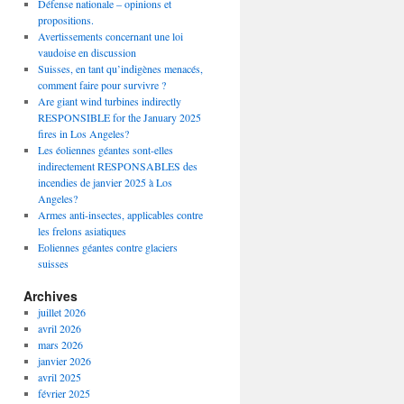
Défense nationale – opinions et
propositions.
Avertissements concernant une loi
vaudoise en discussion
Suisses, en tant qu’indigènes menacés,
comment faire pour survivre ?
Are giant wind turbines indirectly
RESPONSIBLE for the January 2025
fires in Los Angeles?
Les éoliennes géantes sont-elles
indirectement RESPONSABLES des
incendies de janvier 2025 à Los
Angeles?
Armes anti-insectes, applicables contre
les frelons asiatiques
Eoliennes géantes contre glaciers
suisses
Archives
juillet 2026
avril 2026
mars 2026
janvier 2026
avril 2025
février 2025