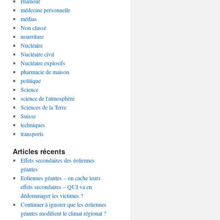
Humour
médecine personnelle
médias
Non classé
nourriture
Nucléaire
Nucléaire civil
Nucléaire explosifs
pharmacie de maison
politique
Science
science de l'atmosphère
Sciences de la Terre
Suisse
techniques
transports
Articles récents
Effets secondaires des éoliennes
géantes
Eoliennes géantes – on cache leurs
effets secondaires – QUI va en
dédommager les victimes ?
Continuer à ignorer que les éoliennes
géantes modifient le climat régional ?