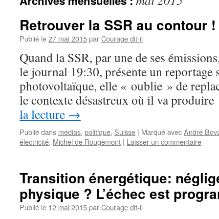
mai 2015
Archives mensuelles :
Retrouver la SSR au contour !
Publié le
27 mai 2015
par
Courage dit-il
Quand la SSR, par une de ses émission
le journal 19:30, présente un reportage 
photovoltaïque, elle « oublie » de repla
le contexte désastreux où il va produir
la lecture
→
Publié dans
médias
,
politique
,
Suisse
|
Marqué avec
André Bov
électricité
,
Michel de Rougemont
|
Laisser un commentaire
Transition énergétique: néglige
physique ? L’échec est progr
Publié le
12 mai 2015
par
Courage dit-il