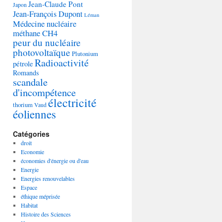
Jean-Claude Pont
Japon
Jean-François Dupont
Léman
Médecine nucléaire
méthane CH4
peur du nucléaire
photovoltaïque
Plutonium
Radioactivité
pétrole
Romands
scandale
d'incompétence
électricité
thorium
Vaud
éoliennes
Catégories
droit
Economie
économies d'énergie ou d'eau
Energie
Energies renouvelables
Espace
éthique méprisée
Habitat
Histoire des Sciences