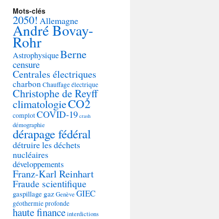
Mots-clés
2050!
Allemagne
André Bovay-
Rohr
Berne
Astrophysique
censure
Centrales électriques
charbon
Chauffage électrique
Christophe de Reyff
CO2
climatologie
COVID-19
complot
crash
démographie
dérapage fédéral
détruire les déchets
nucléaires
développements
Franz-Karl Reinhart
Fraude scientifique
GIEC
gaspillage
gaz
Genève
géothermie profonde
haute finance
interdictions