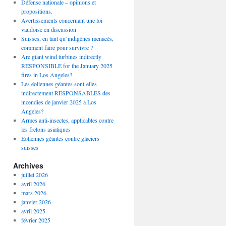
Défense nationale – opinions et
propositions.
Avertissements concernant une loi
vaudoise en discussion
Suisses, en tant qu’indigènes menacés,
comment faire pour survivre ?
Are giant wind turbines indirectly
RESPONSIBLE for the January 2025
fires in Los Angeles?
Les éoliennes géantes sont-elles
indirectement RESPONSABLES des
incendies de janvier 2025 à Los
Angeles?
Armes anti-insectes, applicables contre
les frelons asiatiques
Eoliennes géantes contre glaciers
suisses
Archives
juillet 2026
avril 2026
mars 2026
janvier 2026
avril 2025
février 2025