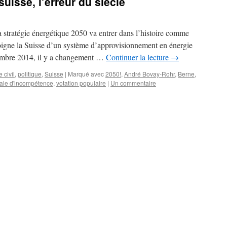
suisse, l’erreur du siècle
a stratégie énergétique 2050 va entrer dans l’histoire comme
éloigne la Suisse d’un système d’approvisionnement en énergie
ovembre 2014, il y a changement …
Continuer la lecture
→
 civil
,
politique
,
Suisse
|
Marqué avec
2050!
,
André Bovay-Rohr
,
Berne
,
ale d'incompétence
,
votation populaire
|
Un commentaire