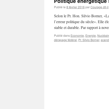
Politique énergétique 
Publié le
8 février 2016
par
Courage dit-il
Selon le Pr. Hon. Silvio Borner, «L
l’erreur politique du siècle». Elle 
stable et durable. Par rapport à n
Publié dans
Economie
,
Energie
,
Nucléaire
dérapage fédéral
,
Pr. Silvio Borner
,
scand