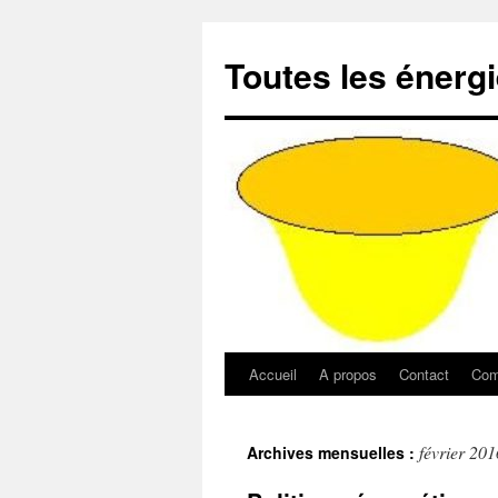
Aller
au
Toutes les énerg
contenu
Accueil
A propos
Contact
Com
février 201
Archives mensuelles :