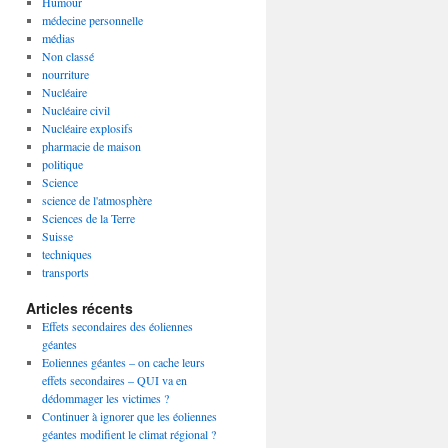
Humour
médecine personnelle
médias
Non classé
nourriture
Nucléaire
Nucléaire civil
Nucléaire explosifs
pharmacie de maison
politique
Science
science de l'atmosphère
Sciences de la Terre
Suisse
techniques
transports
Articles récents
Effets secondaires des éoliennes
géantes
Eoliennes géantes – on cache leurs
effets secondaires – QUI va en
dédommager les victimes ?
Continuer à ignorer que les éoliennes
géantes modifient le climat régional ?