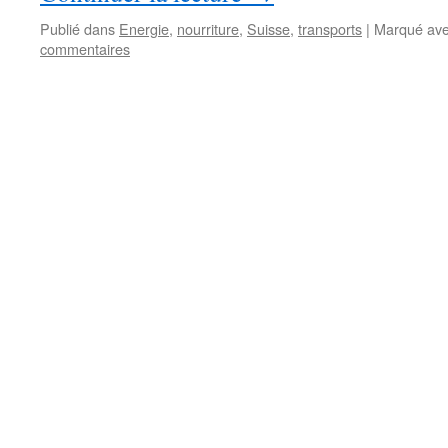
Publié dans
Energie
,
nourriture
,
Suisse
,
transports
|
Marqué av
commentaires