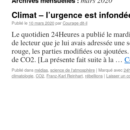
mars 2020
Archives mensuelles :
Climat – l’urgence est infond
Publié le
10 mars 2020
par
Courage dit-il
Le quotidien 24Heures a publié le mardi
de lecteur que je lui avais adressée une
rouge, les parties modifiées ou ajoutées.
de CO2. [La présente fait suite à la …
C
Publié dans
médias
,
science de l'atmosphère
|
Marqué avec
24
climatologie
,
CO2
,
Franz-Karl Reinhart
,
rébellions
|
Laisser un 