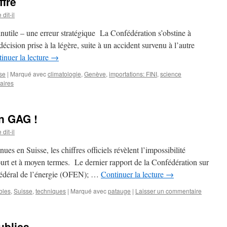
fre
dit-il
 inutile – une erreur stratégique La Confédération s’obstine à
décision prise à la légère, suite à un accident survenu à l’autre
inuer la lecture
→
se
|
Marqué avec
climatologie
,
Genève
,
importations: FINI
,
science
aires
Un GAG !
dit-il
es en Suisse, les chiffres officiels révèlent l’impossibilité
ourt et à moyen termes. Le dernier rapport de la Confédération sur
e fédéral de l’énergie (OFEN); …
Continuer la lecture
→
bles
,
Suisse
,
techniques
|
Marqué avec
patauge
|
Laisser un commentaire
ublics