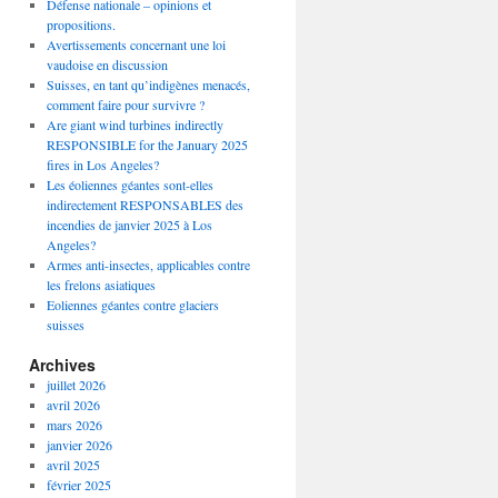
Défense nationale – opinions et
propositions.
Avertissements concernant une loi
vaudoise en discussion
Suisses, en tant qu’indigènes menacés,
comment faire pour survivre ?
Are giant wind turbines indirectly
RESPONSIBLE for the January 2025
fires in Los Angeles?
Les éoliennes géantes sont-elles
indirectement RESPONSABLES des
incendies de janvier 2025 à Los
Angeles?
Armes anti-insectes, applicables contre
les frelons asiatiques
Eoliennes géantes contre glaciers
suisses
Archives
juillet 2026
avril 2026
mars 2026
janvier 2026
avril 2025
février 2025