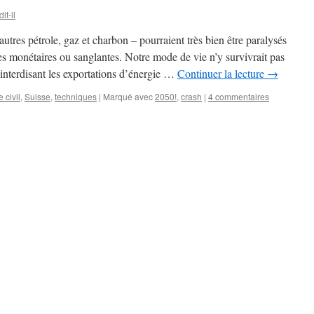
it-il
tres pétrole, gaz et charbon – pourraient très bien être paralysés
s monétaires ou sanglantes. Notre mode de vie n’y survivrait pas
 interdisant les exportations d’énergie …
Continuer la lecture
→
 civil
,
Suisse
,
techniques
|
Marqué avec
2050!
,
crash
|
4 commentaires