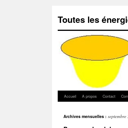
Aller
au
Toutes les énerg
contenu
Accueil
A propos
Contact
Com
septembre
Archives mensuelles :