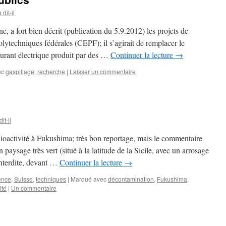
dit-il
e, a fort bien décrit (publication du 5.9.2012) les projets de
lytechniques fédérales (CEPF); il s’agirait de remplacer le
urant électrique produit par des …
Continuer la lecture
→
ec
gaspillage
,
recherche
|
Laisser un commentaire
it-il
ioactivité à Fukushima; très bon reportage, mais le commentaire
n paysage très vert (situé à la latitude de la Sicile, avec un arrosage
interdite, devant …
Continuer la lecture
→
ence
,
Suisse
,
techniques
|
Marqué avec
décontamination
,
Fukushima
,
ité
|
Un commentaire