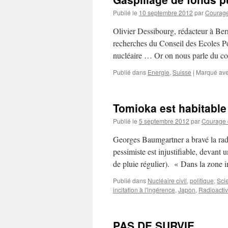
Publié le
10 septembre 2012
par
Courage 
Olivier Dessibourg, rédacteur à Bern
recherches du Conseil des Ecoles Po
nucléaire … Or on nous parle du co
Publié dans
Energie
,
Suisse
|
Marqué av
Tomioka est habitable
Publié le
5 septembre 2012
par
Courage d
Georges Baumgartner a bravé la rad
pessimiste est injustifiable, devant u
de pluie régulier). « Dans la zone 
Publié dans
Nucléaire civil
,
politique
,
Sci
incitation à l'ingérence
,
Japon
,
Radioactiv
PAS DE SURVIE