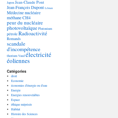
Jean-Claude Pont
Japon
Jean-François Dupont
Léman
Médecine nucléaire
méthane CH4
peur du nucléaire
photovoltaïque
Plutonium
Radioactivité
pétrole
Romands
scandale
d'incompétence
électricité
thorium
Vaud
éoliennes
Catégories
droit
Economie
économies d'énergie ou d'eau
Energie
Energies renouvelables
Espace
éthique méprisée
Habitat
Histoire des Sciences