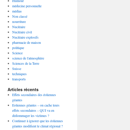
Humour
médecine personnelle
médias
Non classé
nourriture
Nucléaire
Nucléaire civil
Nucléaire explosifs
pharmacie de maison
politique
Science
science de l'atmosphère
Sciences de la Terre
Suisse
techniques
transports
Articles récents
Effets secondaires des éoliennes
géantes
Eoliennes géantes – on cache leurs
effets secondaires – QUI va en
dédommager les victimes ?
Continuer à ignorer que les éoliennes
géantes modifient le climat régional ?