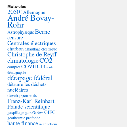
Mots-clés
2050!
Allemagne
André Bovay-
Rohr
Berne
Astrophysique
censure
Centrales électriques
charbon
Chauffage électrique
Christophe de Reyff
CO2
climatologie
COVID-19
complot
crash
démographie
dérapage fédéral
détruire les déchets
nucléaires
développements
Franz-Karl Reinhart
Fraude scientifique
GIEC
gaspillage
gaz
Genève
géothermie profonde
haute finance
interdictions