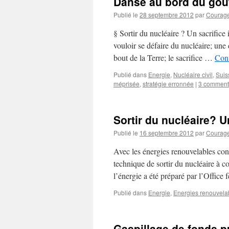
Danse au bord du gouf
Publié le
28 septembre 2012
par
Courage 
§ Sortir du nucléaire ? Un sacrifice
vouloir se défaire du nucléaire; une 
bout de la Terre; le sacrifice …
Cont
Publié dans
Energie
,
Nucléaire civil
,
Suis
méprisée
,
stratégie erronnée
|
3 comment
Sortir du nucléaire? 
Publié le
16 septembre 2012
par
Courage 
Avec les énergies renouvelables connu
technique de sortir du nucléaire à c
l’énergie a été préparé par l’Offic
Publié dans
Energie
,
Energies renouvela
Gaspillage de fonds p