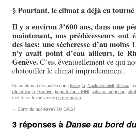
§ Pourtant, le climat a déjà eu tourné
Il y a environ 3’600 ans, dans une p
maintenant, nos prédécesseurs ont é
des lacs: une sécheresse d’au moins 15
n’y avait point d’eau ailleurs, le R
Genève.
C’est éventuellement ce qui nou
chatouiller le climat imprudemment.
Ce contenu a été publié dans
Energie
,
Nucléaire civil
,
Suisse
, a
climatologie
,
Genève
,
importations: FINI
,
science méprisée
,
stra
mettre en favoris avec
ce permalien
.
←
Sortir du nucléaire? Un GAG !
3 réponses à
Danse au bord du