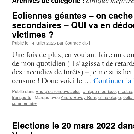
éthique mépris
Archives de catégorie :
Eoliennes géantes – on cache 
secondaires – QUI va en déd
victimes ?
Publié le
14 juillet 2026
par
Courage dit-il
Une fois de plus, en voulant faire un co
de mon quotidien (il s’agissait de retard
des incendies de forêts) – je me suis heu
censure ! Donc voici le …
Continuer la 
Publié dans
Energies renouvelables
,
éthique méprisée
,
médias
transports
|
Marqué avec
André Bovay-Rohr
,
climatologie
,
éolie
commentaire
Elections le 20 mars 2022 dan