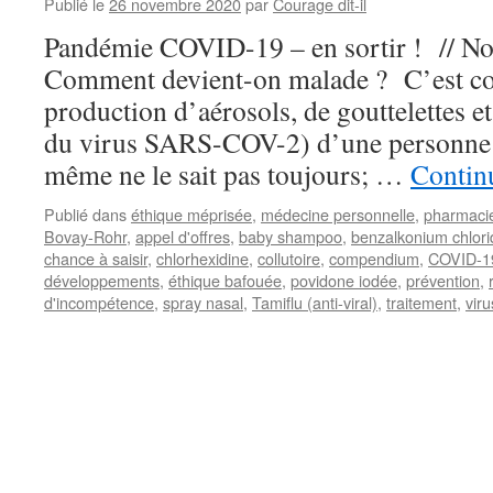
Publié le
26 novembre 2020
par
Courage dit-il
Pandémie COVID-19 – en sortir ! // No
Comment devient-on malade ? C’est co
production d’aérosols, de gouttelettes e
du virus SARS-COV-2) d’une personne m
même ne le sait pas toujours; …
Continu
Publié dans
éthique méprisée
,
médecine personnelle
,
pharmaci
Bovay-Rohr
,
appel d'offres
,
baby shampoo
,
benzalkonium chlori
chance à saisir
,
chlorhexidine
,
collutoire
,
compendium
,
COVID-1
développements
,
éthique bafouée
,
povidone iodée
,
prévention
,
d'incompétence
,
spray nasal
,
Tamiflu (anti-viral)
,
traitement
,
vir