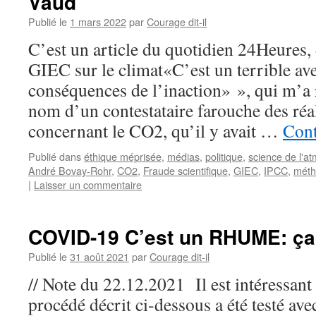
Vaud
Publié le
1 mars 2022
par
Courage dit-il
C’est un article du quotidien 24Heures,
GIEC sur le climat«C’est un terrible ave
conséquences de l’inaction» », qui m’a r
nom d’un contestataire farouche des réal
concernant le CO2, qu’il y avait …
Cont
Publié dans
éthique méprisée
,
médias
,
politique
,
science de l'a
André Bovay-Rohr
,
CO2
,
Fraude scientifique
,
GIEC
,
IPCC
,
méth
|
Laisser un commentaire
COVID-19 C’est un RHUME: ça 
Publié le
31 août 2021
par
Courage dit-il
// Note du 22.12.2021 Il est intéressant 
procédé décrit ci-dessous a été testé ave