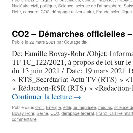
Nucléaire civil
,
politique
,
Science
,
science de l'atmosphère
,
Suis
Rohr
,
censure
,
CO2
,
dérapage universitaire
,
Fraude scientifique
CO2 – Démarches officielles
Publié le
22 mars 2021
par
Courage dit-il
De: Famille Bovay-Rohr /Objet: Informat
TF 1C_122/2021, à propos de loi sur le
du 13 juin 2021 / Date: 19 mars 2021
« RTS_Secrétariat Actu TV (RTS) » <
« Rédaction-RSR (RTS) » <Redaction
Continuer la lecture
→
Publié dans
droit
,
Energie
,
éthique méprisée
,
médias
,
science d
Bovay-Rohr
,
Berne
,
CO2
,
dérapage fédéral
,
Franz-Karl Reinhar
commentaire