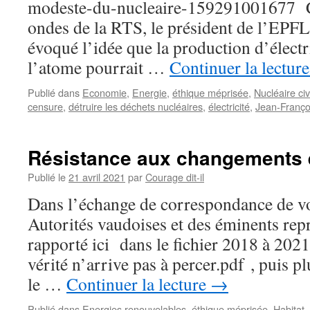
modeste-du-nucleaire-159291001677 C
ondes de la RTS, le président de l’EPFL,
évoqué l’idée que la production d’électri
l’atome pourrait …
Continuer la lectur
Publié dans
Economie
,
Energie
,
éthique méprisée
,
Nucléaire civ
censure
,
détruire les déchets nucléaires
,
électricité
,
Jean-Franço
Résistance aux changements 
Publié le
21 avril 2021
par
Courage dit-il
Dans l’échange de correspondance de vo
Autorités vaudoises et des éminents repr
rapporté ici dans le fichier 2018 à 202
vérité n’arrive pas à percer.pdf , puis 
le …
Continuer la lecture
→
Publié dans
Energies renouvelables
,
éthique méprisée
,
Habitat
,