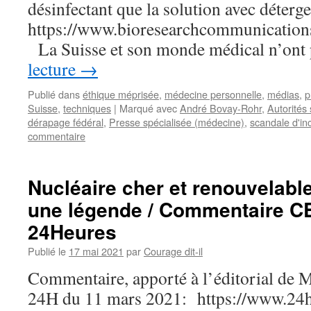
désinfectant que la solution avec déter
https://www.bioresearchcommunication
La Suisse et son monde médical n’on
lecture
→
Publié dans
éthique méprisée
,
médecine personnelle
,
médias
,
p
Suisse
,
techniques
|
Marqué avec
André Bovay-Rohr
,
Autorités 
dérapage fédéral
,
Presse spécialisée (médecine)
,
scandale d'i
commentaire
Nucléaire cher et renouvelabl
une légende / Commentaire 
24Heures
Publié le
17 mai 2021
par
Courage dit-il
Commentaire, apporté à l’éditorial de M
24H du 11 mars 2021: https://www.24he