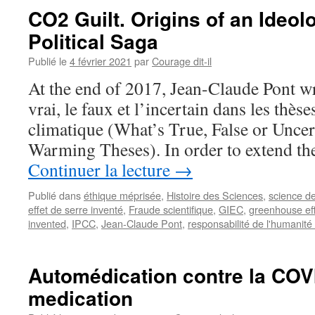
CO2 Guilt. Origins of an Ideol
Political Saga
Publié le
4 février 2021
par
Courage dit-il
At the end of 2017, Jean-Claude Pont wr
vrai, le faux et l’incertain dans les thè
climatique (What’s True, False or Uncer
Warming Theses). In order to extend t
Continuer la lecture
→
Publié dans
éthique méprisée
,
Histoire des Sciences
,
science d
effet de serre inventé
,
Fraude scientifique
,
GIEC
,
greenhouse eff
invented
,
IPCC
,
Jean-Claude Pont
,
responsabilité de l'humanité
Automédication contre la COVID
medication