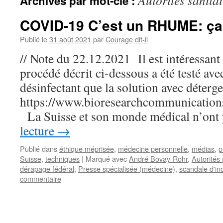
Autorités sanitai
Archives par mot-clé :
COVID-19 C’est un RHUME: ça 
Publié le
31 août 2021
par
Courage dit-il
// Note du 22.12.2021 Il est intéressant 
procédé décrit ci-dessous a été testé ave
désinfectant que la solution avec déter
https://www.bioresearchcommunication
La Suisse et son monde médical n’on
lecture
→
Publié dans
éthique méprisée
,
médecine personnelle
,
médias
,
p
Suisse
,
techniques
|
Marqué avec
André Bovay-Rohr
,
Autorités 
dérapage fédéral
,
Presse spécialisée (médecine)
,
scandale d'i
commentaire