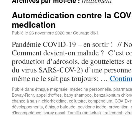
traitement
Archives par mot-clé :
Automédication contre la COVID
medication
Publié le
26 novembre 2020
par
Courage dit-il
Pandémie COVID-19 – en sortir ! // No
Comment devient-on malade ? C’est co
production d’aérosols, de gouttelettes e
du virus SARS-COV-2) d’une personne m
même ne le sait pas toujours; …
Continu
Publié dans
éthique méprisée
,
médecine personnelle
,
pharmaci
Bovay-Rohr
,
appel d'offres
,
baby shampoo
,
benzalkonium chlori
chance à saisir
,
chlorhexidine
,
collutoire
,
compendium
,
COVID-1
développements
,
éthique bafouée
,
povidone iodée
,
prévention
,
d'incompétence
,
spray nasal
,
Tamiflu (anti-viral)
,
traitement
,
vir