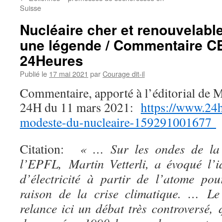
Suisse
Nucléaire cher et renouvelabl
une légende / Commentaire 
24Heures
Publié le
17 mai 2021
par
Courage dit-il
Commentaire, apporté à l’
éditorial de 
24H du 11 mars 2021:
https://www.24h
modeste-du-nucleaire-159291001677
Citation:
« … Sur les ondes de l
l’EPFL
,
Martin Vetterli
,
a évoqué l’i
d’électricité à partir de l’atome pou
raison de la crise climatique. …
Le
relance ici un débat très controversé
,
q