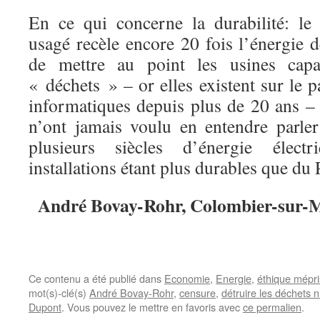
En ce qui concerne la durabilité: le
usagé recèle encore 20 fois l’énergie dé
de mettre au point les usines capa
« déchets » – or elles existent sur le p
informatiques depuis plus de 20 ans – 
n’ont jamais voulu en entendre parle
plusieurs siècles d’énergie électr
installations étant plus durables que du
André Bovay-Rohr, Colombier-sur-Mo
Ce contenu a été publié dans
Economie
,
Energie
,
éthique mépr
mot(s)-clé(s)
André Bovay-Rohr
,
censure
,
détruire les déchets n
Dupont
. Vous pouvez le mettre en favoris avec
ce permalien
.