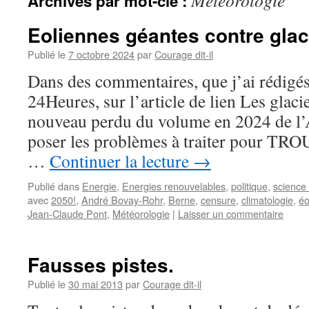
Météorologie
Archives par mot-clé :
Eoliennes géantes contre glac
Publié le
7 octobre 2024
par
Courage dit-il
Dans des commentaires, que j’ai rédigés
24Heures, sur l’article de lien Les glacie
nouveau perdu du volume en 2024 de l’A
poser les problèmes à traiter pour TR
…
Continuer la lecture
→
Publié dans
Energie
,
Energies renouvelables
,
politique
,
science
avec
2050!
,
André Bovay-Rohr
,
Berne
,
censure
,
climatologie
,
éo
Jean-Claude Pont
,
Météorologie
|
Laisser un commentaire
Fausses pistes.
Publié le
30 mai 2013
par
Courage dit-il