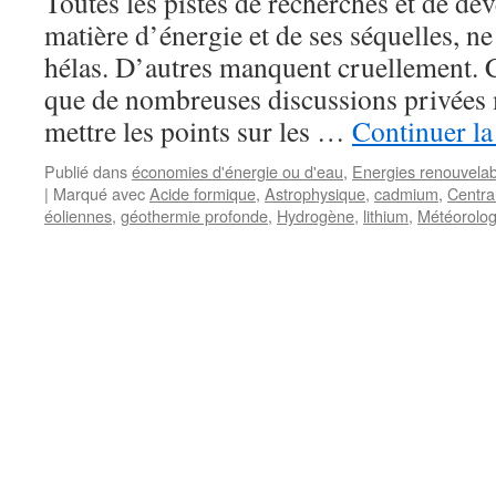
Toutes les pistes de recherches et de d
matière d’énergie et de ses séquelles, n
hélas. D’autres manquent cruellement. C
que de nombreuses discussions privées
mettre les points sur les …
Continuer la
Publié dans
économies d'énergie ou d'eau
,
Energies renouvelab
|
Marqué avec
Acide formique
,
Astrophysique
,
cadmium
,
Centra
éoliennes
,
géothermie profonde
,
Hydrogène
,
lithium
,
Météorolog