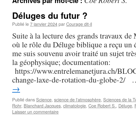
Coe Robert S.
Archives par mot-clé :
Déluges du futur ?
Publié le
7 janvier 2024
par
Courage dit-il
Suite à la lecture des grands travaux de
où le rôle du Déluge biblique a reçu un 
me suis souvenu avoir traité un sujet trè
la géophysique; documentation:
https://www.entrelemanetjura.ch/BL
change-laxe-de-rotation-du-globe-2/
→
Publié dans
Science
,
science de l'atmosphère
,
Sciences de la T
Rohr
,
Blanchard Jacques
,
climatologie
,
Coe Robert S.
,
Déluge
,
Laisser un commentaire