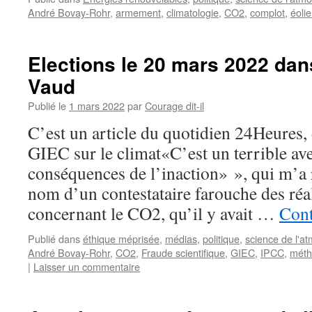
André Bovay-Rohr
,
armement
,
climatologie
,
CO2
,
complot
,
éoli
Elections le 20 mars 2022 dan
Vaud
Publié le
1 mars 2022
par
Courage dit-il
C’est un article du quotidien 24Heures,
GIEC sur le climat«C’est un terrible ave
conséquences de l’inaction» », qui m’a r
nom d’un contestataire farouche des réal
concernant le CO2, qu’il y avait …
Cont
Publié dans
éthique méprisée
,
médias
,
politique
,
science de l'a
André Bovay-Rohr
,
CO2
,
Fraude scientifique
,
GIEC
,
IPCC
,
méth
|
Laisser un commentaire