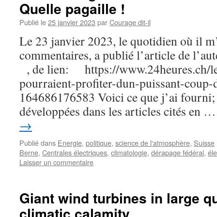
Quelle pagaille !
Publié le
25 janvier 2023
par
Courage dit-il
Le 23 janvier 2023, le quotidien où il m
commentaires, a publié l’article de l’
, de lien: https://www.24heures.ch/le
pourraient-profiter-dun-puissant-coup-
164686176583 Voici ce que j’ai fourni;
développées dans les articles cités en 
→
Publié dans
Energie
,
politique
,
science de l'atmosphère
,
Suisse
Berne
,
Centrales électriques
,
climatologie
,
dérapage fédéral
,
éle
Laisser un commentaire
Giant wind turbines in large q
climatic calamity