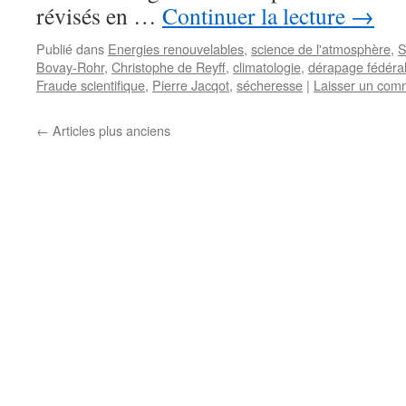
révisés en …
Continuer la lecture
→
Publié dans
Energies renouvelables
,
science de l'atmosphère
,
S
Bovay-Rohr
,
Christophe de Reyff
,
climatologie
,
dérapage fédéra
Fraude scientifique
,
Pierre Jacqot
,
sécheresse
|
Laisser un com
←
Articles plus anciens