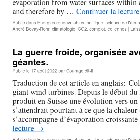
evaporation from water surfaces within 
and therefore by …
Continuer la lectur
Publié dans
Energies renouvelables
,
politique
,
science de l'atm
André Bovay-Rohr
,
climatologie
,
CO2
,
complot
,
éoliennes
|
Lais
La guerre froide, organisée a
géantes.
Publié le
17 août 2022
par
Courage dit-il
Traduction de cet article en anglais: Co
giant wind turbines. Depuis le début du
produit en Suisse une évolution vers un
s’attendrait pourtant à ce que la chaleur
s’accompagne d’évaporation croissant
lecture
→
Publié dans
Energies renouvelables
,
politique
,
science de l'atm