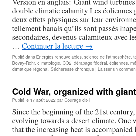
Version en anglais: Giant wind turbines 
double climatic calamity Les éoliennes 
deux effets physiques sur leur environne
tellement banals qu’ils sont passés inape
secondaires, devenus calamiteux avec l
…
Continuer la lecture
→
Publié dans
Energies renouvelables
,
science de l'atmosphère
,
t
Bovay-Rohr
,
climatologie
,
CO2
,
dérapage fédéral
,
éoliennes
,
mé
climatique régional
,
Sécheresse chronique
|
Laisser un comment
Cold War, organized with giant
Publié le
17 août 2022
par
Courage dit-il
Since the beginning of the 21st century
evolving towards a desert climate. One 
that the increasing heat is accompanied 