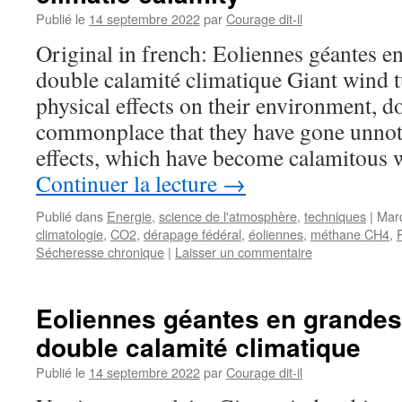
Publié le
14 septembre 2022
par
Courage dit-il
Original in french: Eoliennes géantes en
double calamité climatique Giant wind 
physical effects on their environment, 
commonplace that they have gone unnoti
effects, which have become calamitous 
Continuer la lecture
→
Publié dans
Energie
,
science de l'atmosphère
,
techniques
|
Mar
climatologie
,
CO2
,
dérapage fédéral
,
éoliennes
,
méthane CH4
,
Sécheresse chronique
|
Laisser un commentaire
Eoliennes géantes en grandes
double calamité climatique
Publié le
14 septembre 2022
par
Courage dit-il