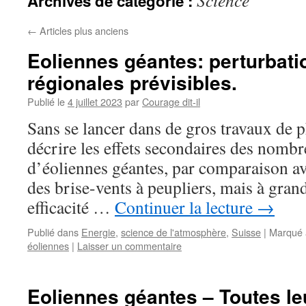
Science
Archives de catégorie :
←
Articles plus anciens
Eoliennes géantes: perturbati
régionales prévisibles.
Publié le
4 juillet 2023
par
Courage dit-il
Sans se lancer dans de gros travaux de 
décrire les effets secondaires des nomb
d’éoliennes géantes, par comparaison av
des brise-vents à peupliers, mais à gran
efficacité …
Continuer la lecture
→
Publié dans
Energie
,
science de l'atmosphère
,
Suisse
|
Marqué 
éoliennes
|
Laisser un commentaire
Eoliennes géantes – Toutes le