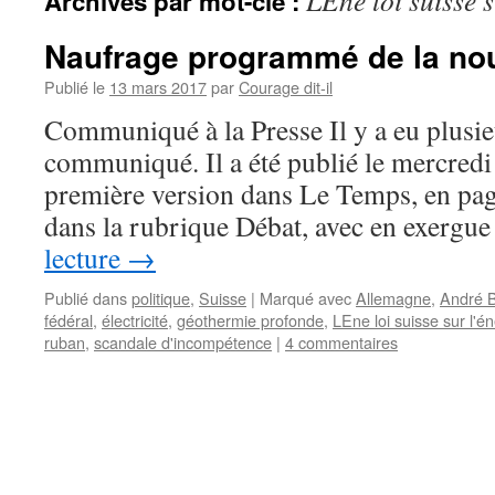
LEne loi suisse s
Archives par mot-clé :
Naufrage programmé de la nou
Publié le
13 mars 2017
par
Courage dit-il
Communiqué à la Presse Il y a eu plusie
communiqué. Il a été publié le mercredi
première version dans Le Temps, en pag
dans la rubrique Débat, avec en exerg
lecture
→
Publié dans
politique
,
Suisse
|
Marqué avec
Allemagne
,
André 
fédéral
,
électricité
,
géothermie profonde
,
LEne loi suisse sur l'é
ruban
,
scandale d'incompétence
|
4 commentaires