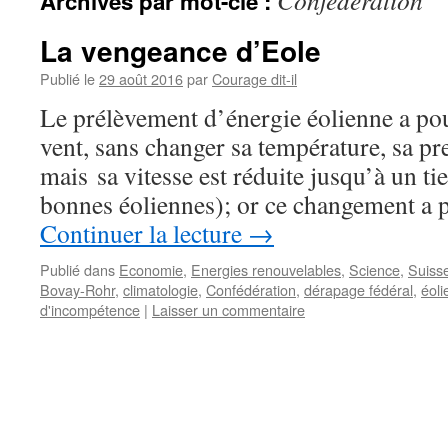
Confédération
Archives par mot-clé :
La vengeance d’Eole
Publié le
29 août 2016
par
Courage dit-il
Le prélèvement d’énergie éolienne a pour
vent, sans changer sa température, sa p
mais sa vitesse est réduite jusqu’à un tie
bonnes éoliennes); or ce changement a 
Continuer la lecture
→
Publié dans
Economie
,
Energies renouvelables
,
Science
,
Suiss
Bovay-Rohr
,
climatologie
,
Confédération
,
dérapage fédéral
,
éol
d'incompétence
|
Laisser un commentaire