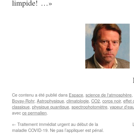
limpide!
…»
Ce contenu a été publié dans
Espace
,
science de l'atmosphère
,
Bovay-Rohr
,
Astrophysique
,
climatologie
,
CO2
,
corps noir
,
effet
classique
,
physique quantique
,
spectrophotomètre
,
vapeur d'ea
avec
ce permalien
.
←
Traitement immédiat urgent au début de la
maladie COVID-19. Ne pas l’appliquer est pénal.