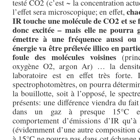
testé CO2 (c’est ~ la concentration actue
cha
l’effet sera microscopique; en effet,
IR touche une molécule de CO2 et se fa
donc excitée – mais elle ne pourra 
émettre à une fréquence aussi ou 
énergie va être prélevée illico en parti
foule des molécules voisines
(pri
oxygène O2, argon Ar) … la densit
laboratoire est en effet très forte.
spectrophotomètres, on pourra détermine
la bouillotte, soit à l’opposé, le spec
présents: une différence viendra du fait
dans un gaz à presque 15°C e
comportement d’émissions d’IR qu’à l
(évidemment d’une autre composition 
à 15°C ne pourra pas dans cet échange 