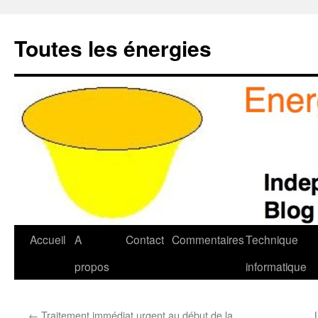
Aller
au
Toutes les énergies
contenu
Accueil
A
Contact
Commentaires
Technique
propos
informatique
←
Traitement immédiat urgent au début de la