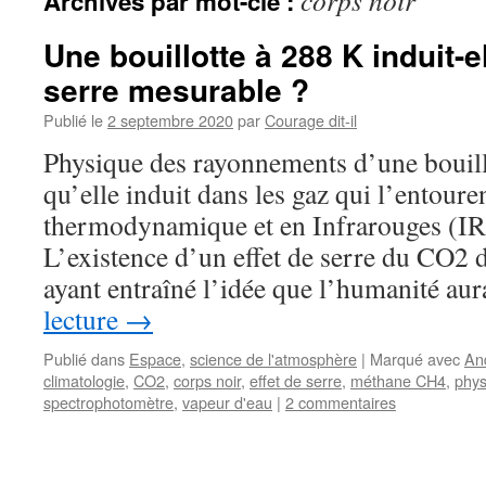
corps noir
Archives par mot-clé :
Une bouillotte à 288 K induit-el
serre mesurable ?
Publié le
2 septembre 2020
par
Courage dit-il
Physique des rayonnements d’une bouillo
qu’elle induit dans les gaz qui l’entour
thermodynamique et en Infrarouges (IR)
L’existence d’un effet de serre du CO2 
ayant entraîné l’idée que l’humanité au
lecture
→
Publié dans
Espace
,
science de l'atmosphère
|
Marqué avec
An
climatologie
,
CO2
,
corps noir
,
effet de serre
,
méthane CH4
,
phys
spectrophotomètre
,
vapeur d'eau
|
2 commentaires