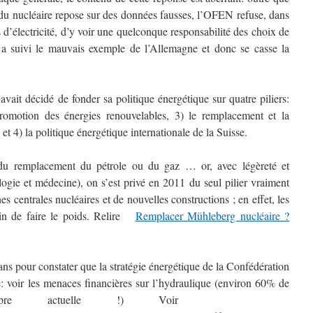
 du nucléaire repose sur des données fausses, l’OFEN refuse, dans
s d’électricité, d’y voir une quelconque responsabilité des choix de
t a suivi le mauvais exemple de l’Allemagne et donc se casse la
avait décidé de fonder sa politique énergétique sur quatre piliers:
 promotion des énergies renouvelables, 3) le remplacement et la
 et 4) la politique énergétique internationale de la Suisse.
n du remplacement du pétrole ou du gaz … or, avec légèreté et
ogie et médecine), on s’est privé en 2011 du seul pilier vraiment
s centrales nucléaires et de nouvelles constructions ; en effet, les
loin de faire le poids. Relire
Remplacer Mühleberg nucléaire ?
 ans pour constater que la stratégie énergétique de la Confédération
e: voir les menaces financières sur l’hydraulique (environ 60% de
on propre actuelle !) Voir