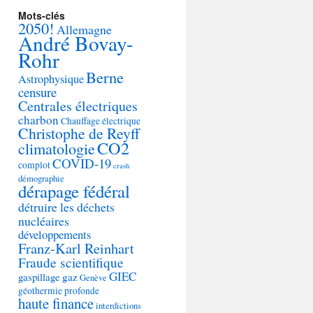
Mots-clés
2050!
Allemagne
André Bovay-
Rohr
Berne
Astrophysique
censure
Centrales électriques
charbon
Chauffage électrique
Christophe de Reyff
CO2
climatologie
COVID-19
complot
crash
démographie
dérapage fédéral
détruire les déchets
nucléaires
développements
Franz-Karl Reinhart
Fraude scientifique
GIEC
gaspillage
gaz
Genève
géothermie profonde
haute finance
interdictions