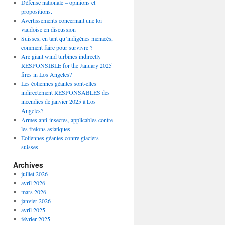
Défense nationale – opinions et
propositions.
Avertissements concernant une loi
vaudoise en discussion
Suisses, en tant qu’indigènes menacés,
comment faire pour survivre ?
Are giant wind turbines indirectly
RESPONSIBLE for the January 2025
fires in Los Angeles?
Les éoliennes géantes sont-elles
indirectement RESPONSABLES des
incendies de janvier 2025 à Los
Angeles?
Armes anti-insectes, applicables contre
les frelons asiatiques
Eoliennes géantes contre glaciers
suisses
Archives
juillet 2026
avril 2026
mars 2026
janvier 2026
avril 2025
février 2025