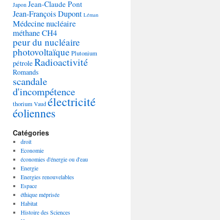
Jean-Claude Pont
Japon
Jean-François Dupont
Léman
Médecine nucléaire
méthane CH4
peur du nucléaire
photovoltaïque
Plutonium
Radioactivité
pétrole
Romands
scandale
d'incompétence
électricité
thorium
Vaud
éoliennes
Catégories
droit
Economie
économies d'énergie ou d'eau
Energie
Energies renouvelables
Espace
éthique méprisée
Habitat
Histoire des Sciences