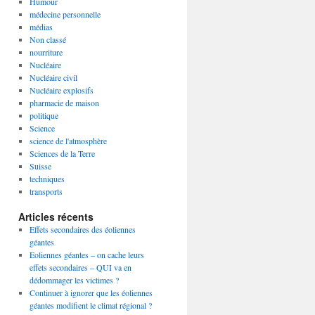
Humour
médecine personnelle
médias
Non classé
nourriture
Nucléaire
Nucléaire civil
Nucléaire explosifs
pharmacie de maison
politique
Science
science de l'atmosphère
Sciences de la Terre
Suisse
techniques
transports
Articles récents
Effets secondaires des éoliennes
géantes
Eoliennes géantes – on cache leurs
effets secondaires – QUI va en
dédommager les victimes ?
Continuer à ignorer que les éoliennes
géantes modifient le climat régional ?