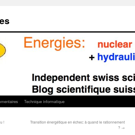
ies
mentaires
Technique informatique
u !
Transition énergétique en échec: à quand le rationnement
?
→