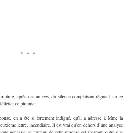
* * *
a rupture, après des années, du silence complaisant régnant sur ce
éliciter ce pionnier.
éponse, en a été si fortement indigné, qu’il a adressé à Mme la
uxième lettre, incendiaire. Il est vrai qu’en dehors d’une analyse
ique générale, le contenu de cette réponse est aberrant: outre que