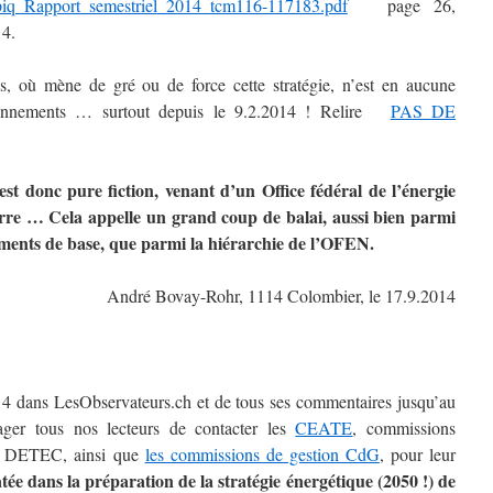
lpiq_Rapport_semestriel_2014_tcm116-117183.pdf
page 26,
14.
s, où mène de gré ou de force cette stratégie, n’est en aucune
sionnements … surtout depuis le 9.2.2014 ! Relire
PAS DE
t donc pure fiction, venant d’un Office fédéral de l’énergie
rre … Cela appelle un grand coup de balai, aussi bien parmi
cuments de base, que parmi la hiérarchie de l’OFEN.
André Bovay-Rohr, 1114 Colombier, le 17.9.2014
2014 dans LesObservateurs.ch et de tous ses commentaires jusqu’au
ager tous nos lecteurs de contacter les
CEATE
, commissions
 du DETEC, ainsi que
les commissions de gestion CdG
, pour leur
tée dans la préparation de la stratégie énergétique (2050 !) de