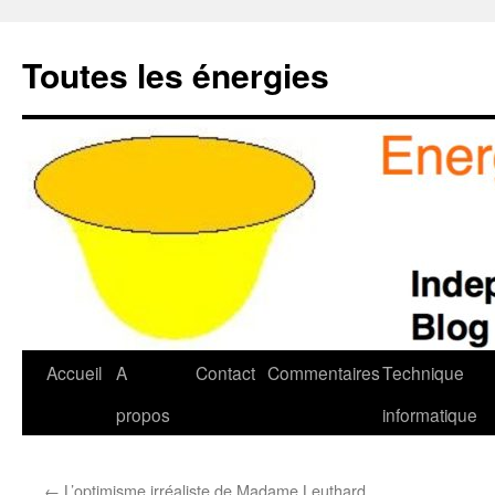
Aller
au
Toutes les énergies
contenu
Accueil
A
Contact
Commentaires
Technique
propos
informatique
←
L’optimisme irréaliste de Madame Leuthard