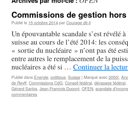
OFEN
Archives par mot-clé :
Commissions de gestion hors 
Publié le
15 octobre 2014
par
Courage dit-il
Un épouvantable scandale s’est révélé à
suisse au cours de l’été 2014: les consé
« sortie du nucléaire » n’ont pas été e
entre autres le remplacement de la puiss
nucléaires a été si …
Continuer la lectu
Publié dans
Energie
,
politique
,
Suisse
|
Marqué avec
2050!
,
And
de Reyff
,
Commissions CdG
,
Conseil fédéral
,
dérapage fédéral
,
Gérard Sarlos
,
Jean-François Dupont
,
OFEN
,
scandale d'incom
commentaires