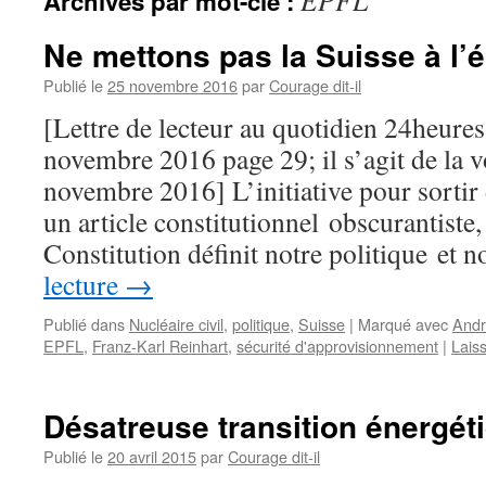
EPFL
Archives par mot-clé :
Ne mettons pas la Suisse à l’é
Publié le
25 novembre 2016
par
Courage dit-il
[Lettre de lecteur au quotidien 24heures
novembre 2016 page 29; il s’agit de la v
novembre 2016] L’initiative pour sortir
un article constitutionnel obscurantist
Constitution définit notre politique et
lecture
→
Publié dans
Nucléaire civil
,
politique
,
Suisse
|
Marqué avec
Andr
EPFL
,
Franz-Karl Reinhart
,
sécurité d'approvisionnement
|
Lais
Désatreuse transition énergéti
Publié le
20 avril 2015
par
Courage dit-il