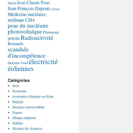
Jean-Claude Pont
Japon
Jean-François Dupont
Léman
Médecine nucléaire
méthane CH4
peur du nucléaire
photovoltaïque
Plutonium
Radioactivité
pétrole
Romands
scandale
d'incompétence
électricité
thorium
Vaud
éoliennes
Catégories
droit
Economie
économies d'énergie ou d'eau
Energie
Energies renouvelables
Espace
éthique méprisée
Habitat
Histoire des Sciences