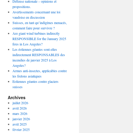
Défense nationale – opinions et
propositions.
Avertissements concernant une loi
vaudoise en discussion
Suisses, en tant qu’indigènes menacés,
comment faire pour survivre ?
Are giant wind turbines indirectly
RESPONSIBLE for the January 2025
fires in Los Angeles?
Les éoliennes géantes sont-elles
indirectement RESPONSABLES des
incendies de janvier 2025 à Los
Angeles?
Armes anti-insectes, applicables contre
les frelons asiatiques
Eoliennes géantes contre glaciers
suisses
Archives
juillet 2026
avril 2026
mars 2026
janvier 2026
avril 2025
février 2025