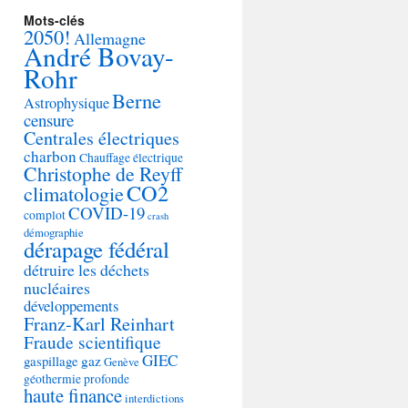
Mots-clés
2050!
Allemagne
André Bovay-
Rohr
Berne
Astrophysique
censure
Centrales électriques
charbon
Chauffage électrique
Christophe de Reyff
CO2
climatologie
COVID-19
complot
crash
démographie
dérapage fédéral
détruire les déchets
nucléaires
développements
Franz-Karl Reinhart
Fraude scientifique
GIEC
gaspillage
gaz
Genève
géothermie profonde
haute finance
interdictions