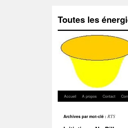
Aller
au
Toutes les énerg
contenu
Accueil
A propos
Contact
Com
RTS
Archives par mot-clé :