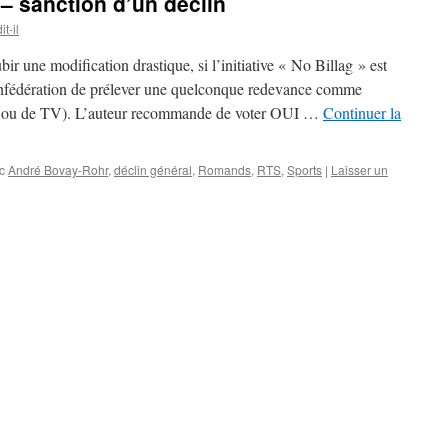
» – sanction d’un déclin
t-il
bir une modification drastique, si l’initiative « No Billag » est
 Confédération de prélever une quelconque redevance comme
dio ou de TV). L’auteur recommande de voter OUI …
Continuer la
c
André Bovay-Rohr
,
déclin général
,
Romands
,
RTS
,
Sports
|
Laisser un