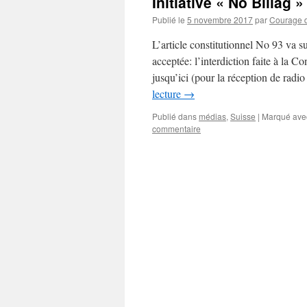
Initiative « No Billag 
Publié le
5 novembre 2017
par
Courage di
L’article constitutionnel No 93 va su
acceptée: l’interdiction faite à la
jusqu’ici (pour la réception de ra
lecture
→
Publié dans
médias
,
Suisse
|
Marqué ave
commentaire