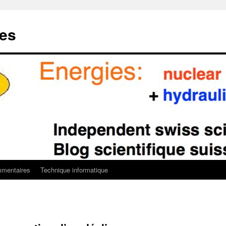
ies
mentaires
Technique informatique