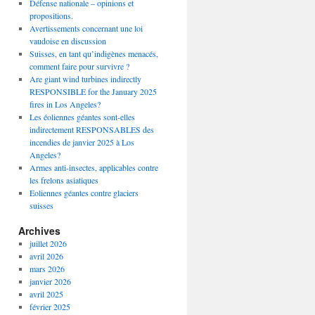
Défense nationale – opinions et
propositions.
Avertissements concernant une loi
vaudoise en discussion
Suisses, en tant qu’indigènes menacés,
comment faire pour survivre ?
Are giant wind turbines indirectly
RESPONSIBLE for the January 2025
fires in Los Angeles?
Les éoliennes géantes sont-elles
indirectement RESPONSABLES des
incendies de janvier 2025 à Los
Angeles?
Armes anti-insectes, applicables contre
les frelons asiatiques
Eoliennes géantes contre glaciers
suisses
Archives
juillet 2026
avril 2026
mars 2026
janvier 2026
avril 2025
février 2025