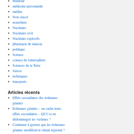
Humour
médecine personnelle
médias
Non classé
nourriture
Nucléaire
Nucléaire civil
Nucléaire explosifs
pharmacie de maison
politique
Science
science de l'atmosphère
Sciences de la Terre
Suisse
techniques
transports
Articles récents
Effets secondaires des éoliennes
géantes
Eoliennes géantes – on cache leurs
effets secondaires – QUI va en
dédommager les victimes ?
Continuer à ignorer que les éoliennes
géantes modifient le climat régional ?