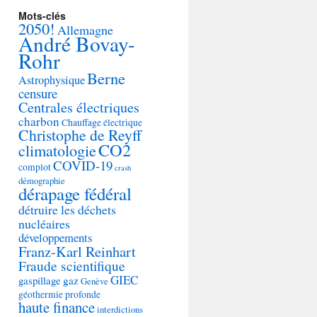
Mots-clés
2050!
Allemagne
André Bovay-
Rohr
Berne
Astrophysique
censure
Centrales électriques
charbon
Chauffage électrique
Christophe de Reyff
CO2
climatologie
COVID-19
complot
crash
démographie
dérapage fédéral
détruire les déchets
nucléaires
développements
Franz-Karl Reinhart
Fraude scientifique
GIEC
gaspillage
gaz
Genève
géothermie profonde
haute finance
interdictions