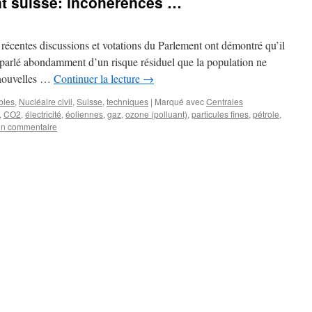
nt suisse: incohérences …
 récentes discussions et votations du Parlement ont démontré qu’il
parlé abondamment d’un risque résiduel que la population ne
e nouvelles …
Continuer la lecture
→
bles
,
Nucléaire civil
,
Suisse
,
techniques
|
Marqué avec
Centrales
,
CO2
,
électricité
,
éoliennes
,
gaz
,
ozone (polluant)
,
particules fines
,
pétrole
,
un commentaire