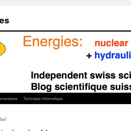
ies
mentaires
Technique informatique
duel