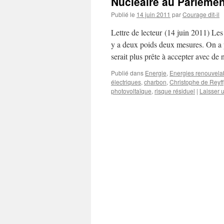
Nucléaire au Parleme
Publié le
14 juin 2011
par
Courage dit-il
Lettre de lecteur (14 juin 2011) Les
y a deux poids deux mesures. On a 
serait plus prête à accepter avec d
Publié dans
Energie
,
Energies renouvela
électriques
,
charbon
,
Christophe de Reyff
photovoltaïque
,
risque résiduel
|
Laisser 