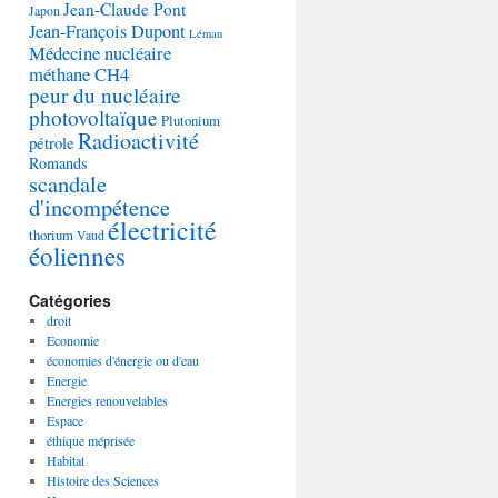
Jean-Claude Pont
Japon
Jean-François Dupont
Léman
Médecine nucléaire
méthane CH4
peur du nucléaire
photovoltaïque
Plutonium
Radioactivité
pétrole
Romands
scandale
d'incompétence
électricité
thorium
Vaud
éoliennes
Catégories
droit
Economie
économies d'énergie ou d'eau
Energie
Energies renouvelables
Espace
éthique méprisée
Habitat
Histoire des Sciences