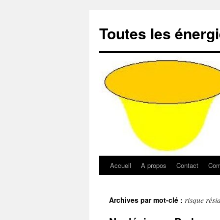
Aller
au
Toutes les énerg
contenu
Accueil
A propos
Contact
Com
risque rési
Archives par mot-clé :