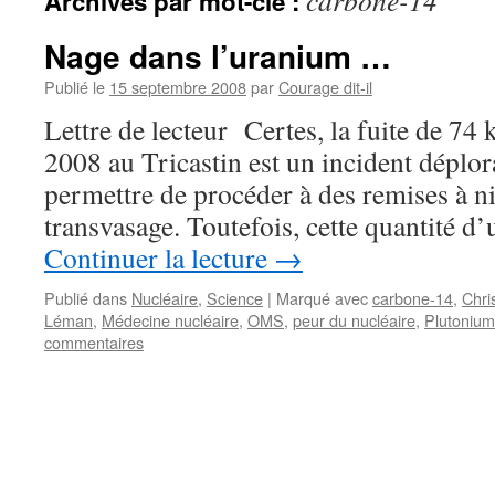
carbone-14
Archives par mot-clé :
Nage dans l’uranium …
Publié le
15 septembre 2008
par
Courage dit-il
Lettre de lecteur Certes, la fuite de 74 
2008 au Tricastin est un incident déplor
permettre de procéder à des remises à n
transvasage. Toutefois, cette quantité 
Continuer la lecture
→
Publié dans
Nucléaire
,
Science
|
Marqué avec
carbone-14
,
Chri
Léman
,
Médecine nucléaire
,
OMS
,
peur du nucléaire
,
Plutonium
commentaires