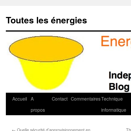
Aller
au
Toutes les énergies
contenu
Accueil
A
Contact
Commentaires
Technique
propos
informatique
←
Quelle sécurité d’approvisionnement en
Th