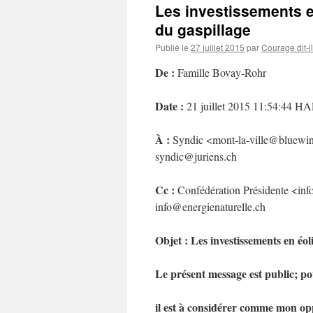
Les investissements e
du gaspillage
Publié le
27 juillet 2015
par
Courage dit-il
De :
Famille Bovay-Rohr
Date :
21 juillet 2015 11:54:44 H
À :
Syndic <mont-la-ville@bluewi
syndic@juriens.ch
Cc :
Confédération Présidente <in
info@energienaturelle.ch
Objet :
Les investissements en éol
Le présent message est public; p
il est à considérer comme mon opp