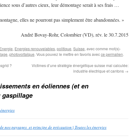
nce sous d’autres cieux, leur démontage serait à ses frais …
montagne, elles ne pourront pas simplement être abandonnées. »
André Bovay-Rohr, Colombier (VD), rév. le 30.7.2015
Energie
,
Energies renouvelables
,
politique
,
Suisse
, avec comme mot(s)-
llage
,
photovoltaïque
. Vous pouvez le mettre en favoris avec
ce permalien
.
sgrid ?
Victimes d’une stratégie énergétique suisse mal calculée:
industrie électrique et cantons
→
tissements en éoliennes (et en
 gaspillage
 énergies
de nos paysages et principe de précaution | Toutes les énergies