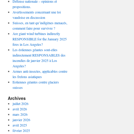
Défense nationale – opinions et
propositions.
Avertissements concernant une loi
vaudoise en discussion
Suisses, en tant qu’indigènes menacés,
comment faire pour survivre ?
Are giant wind turbines indirectly
RESPONSIBLE for the January 2025
fires in Los Angeles?
Les éoliennes géantes sont-elles
indirectement RESPONSABLES des
incendies de janvier 2025 à Los
Angeles?
Armes anti-insectes, applicables contre
les frelons asiatiques
Eoliennes géantes contre glaciers
suisses
Archives
juillet 2026
avril 2026
mars 2026
janvier 2026
avril 2025
février 2025