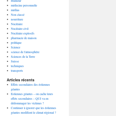
Humour
médecine personnelle
médias
Non classé
nourriture
Nucléaire
Nucléaire civil
Nucléaire explosifs
pharmacie de maison
politique
Science
science de l'atmosphère
Sciences de la Terre
Suisse
techniques
transports
Articles récents
Effets secondaires des éoliennes
géantes
Eoliennes géantes – on cache leurs
effets secondaires – QUI va en
dédommager les victimes ?
Continuer à ignorer que les éoliennes
géantes modifient le climat régional ?