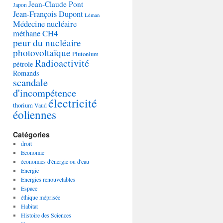
Jean-Claude Pont
Japon
Jean-François Dupont
Léman
Médecine nucléaire
méthane CH4
peur du nucléaire
photovoltaïque
Plutonium
Radioactivité
pétrole
Romands
scandale
d'incompétence
électricité
thorium
Vaud
éoliennes
Catégories
droit
Economie
économies d'énergie ou d'eau
Energie
Energies renouvelables
Espace
éthique méprisée
Habitat
Histoire des Sciences