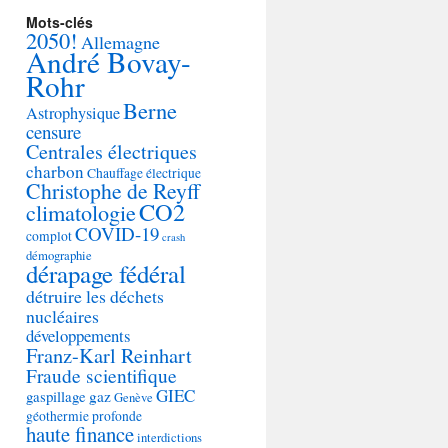
Mots-clés
2050!
Allemagne
André Bovay-
Rohr
Berne
Astrophysique
censure
Centrales électriques
charbon
Chauffage électrique
Christophe de Reyff
CO2
climatologie
COVID-19
complot
crash
démographie
dérapage fédéral
détruire les déchets
nucléaires
développements
Franz-Karl Reinhart
Fraude scientifique
GIEC
gaspillage
gaz
Genève
géothermie profonde
haute finance
interdictions