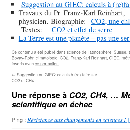
Suggestion au GIEC: calculs à (re)f
Travaux du Pr. Franz-Karl Reinhart,
physicien.
Biographie:
CO2, une chi
Textes:
CO2 et effet de serre
La Terre est une planète – pas une ser
Ce contenu a été publié dans
science de l'atmosphère
,
Suisse
,
Bovay-Rohr
,
climatologie
,
CO2
,
Franz-Karl Reinhart
,
GIEC
,
mét
favoris avec
ce permalien
.
←
Suggestion au GIEC: calculs à (re) faire sur
CO2 et CH4
Une réponse à
CO2, CH4, … M
scientifique en échec
Ping :
Résistance aux changements en sciences ! |