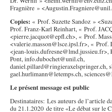
Dr. Wernli » <heini.wernli@env.ethz.ch
Fragnière » <Augustin.Fragniere@unil
Copies:
« Prof. Suzette Sandoz » <Suz
Prof. Franz-Karl Reinhart, « Prof. JA
<pierre.jacquot@epfl.ch>, « Prof. Mas
<valerie.masson@lsce.ipsl.fr>, « Prof.
<jean-louis.dufresne@lmd.jussieu.fr>, 
Pont, info.dubochet@unil.ch,
daniel.pillard@ringieraxelspringer.ch,
gael.hurlimann@letemps.ch, sciences@
Le présent message est public
Destinataires:
Les auteurs de l’article 
du 21.1.2020
de titre «Le débat sur le 