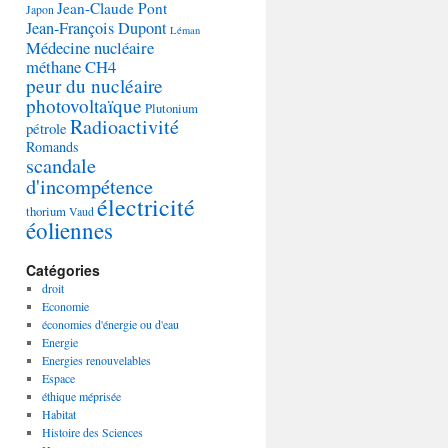
Jean-Claude Pont
Japon
Jean-François Dupont
Léman
Médecine nucléaire
méthane CH4
peur du nucléaire
photovoltaïque
Plutonium
Radioactivité
pétrole
Romands
scandale
d'incompétence
électricité
thorium
Vaud
éoliennes
Catégories
droit
Economie
économies d'énergie ou d'eau
Energie
Energies renouvelables
Espace
éthique méprisée
Habitat
Histoire des Sciences