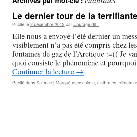
clathrates
Archives par mot-clé :
Le dernier tour de la terrifiant
Publié le
8 décembre 2012
par
Courage dit-il
Elle nous a envoyé l’été dernier un mes
visiblement n’a pas été compris chez l
fontaines de gaz de l’Arctique :=(( Je vai
quoi consiste le phénomène et pourquo
Continuer la lecture
→
Publié dans
Science
|
Marqué avec
chimie
,
clathrates
,
climatolo