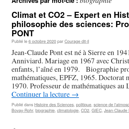
biographie
Archives par mot-clé :
Climat et CO2 – Expert en Hist
philosophie des sciences: Pro
PONT
Publié le
6 octobre 2020
par
Courage dit-il
Jean-Claude Pont est né à Sierre en 1941
Anniviard. Mariage en 1967 avec Christ
enfants, l’aîné en 1979. Biographie pr
mathématiques, EPFZ, 1965. Doctorat 
1970. Professeur de mathématiques au
Continuer la lecture
→
Publié dans
Histoire des Sciences
,
politique
,
science de l'atmos
Bovay-Rohr
,
biographie
,
climatologie
,
CO2
,
GIEC
,
Jean-Claude 